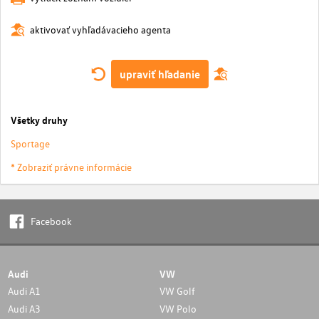
aktivovať vyhľadávacieho agenta
upraviť hľadanie
Všetky druhy
Sportage
* Zobraziť právne informácie
Facebook
Audi
VW
Audi A1
VW Golf
Audi A3
VW Polo