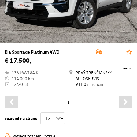
Kia Sportage Platinum 4WD
€ 17.500,-
8448/269
136 kW/184 K
PRVÝ TRENČIANSKY
114.000 km
AUTOSERVIS
12/2018
911 05 Trenčín
1
vozidiel na strane
vytlačiť zoznam vozidiel