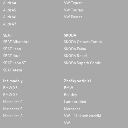
Audi A4
VW Tiguan
Audi A5
VW Touran
Audi A6
VW Passat
Audi A7
SEAT
SKODA
SEAT Alhambra
SKODA Octavia Combi
SEAT Leon
SKODA Fabia
SEAT Ibiza
SKODA Rapid
SEAT Leon ST
SKODA Superb Combi
SEAT Ateca
Iné modely
Značky vozidiel
BMW X3
BMW
BMW X5
Bentley
Mercedes C
Lamborghini
Mercedes E
Mercedes
Mercedes A
VW - úžitkové vozidlá
VW