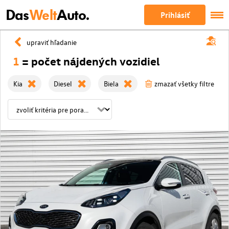
Das
Welt
Auto.
Prihlásiť
upraviť hľadanie
1
= počet nájdených vozidiel
Kia
Diesel
Biela
zmazať všetky filtre