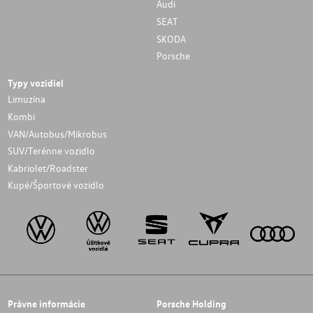
Audi
SEAT
SKODA
Porsche
Typy vozidiel
Limuzína
Kombi
VAN/Autobus/Mikrobus
SUV/Terénne vozidlo
Kabriolet/Roadster
Kupé/Športové vozidlo
Právne informácie
Porsche Holding