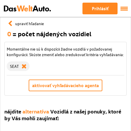
Das
Welt
Auto.
Prihlásiť
upraviť hľadanie
0
= počet nájdených vozidiel
Momentálne nie sú k dispozícii žiadne vozidlá v požadovanej
konfigurácii. Skúste zmeniť alebo zredukovať kritéria vyhľadávania:
SEAT
aktivovať vyhľadávacieho agenta
nájdite
alternatíva
Vozidlá z našej ponuky, ktoré
by Vás mohli zaujímať: