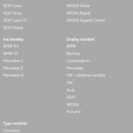
SEAT Leon
SKODA Fabia
SEAT Ibiza
SKODA Rapid
SEAT Leon ST
SKODA Superb Combi
SEAT Ateca
Iné modely
Značky vozidiel
BMW X3
BMW
BMW X5
Bentley
Mercedes C
Lamborghini
Mercedes E
Mercedes
Mercedes A
VW - úžitkové vozidlá
VW
Audi
SEAT
SKODA
Porsche
Typy vozidiel
Limuzína