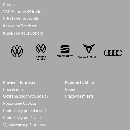
Kombi
VAN/Autobus/Mikrobus
SUV/Terénne vozidlo
Kabriolet/Roadster
Kupé/Športové vozidlo
Právne informácie
Porsche Holding
Impressum
O nás
Ochrana osobných údajov
Pracovné miesta
Používanie Cookies
Podmienky prelinkovania
Podmienky používania
Vyhlásenie o prístupnosti