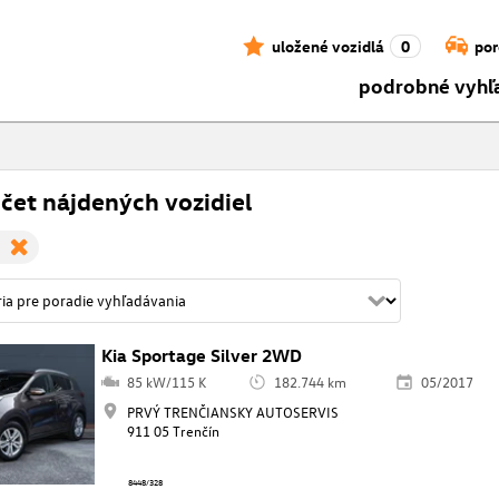
uložené vozidlá
0
por
podrobné vyhľ
čet nájdených vozidiel
Kia Sportage Silver 2WD
85 kW/115 K
182.744 km
05/2017
PRVÝ TRENČIANSKY AUTOSERVIS
911 05 Trenčín
8448/328