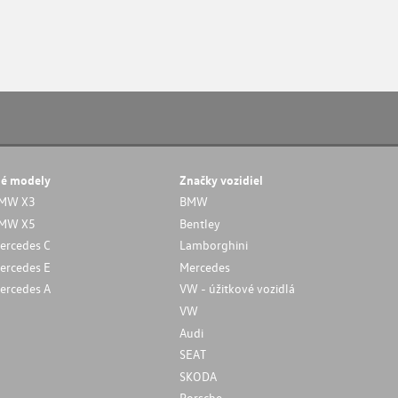
né modely
Značky vozidiel
MW X3
BMW
MW X5
Bentley
ercedes C
Lamborghini
ercedes E
Mercedes
ercedes A
VW - úžitkové vozidlá
VW
Audi
SEAT
SKODA
Porsche