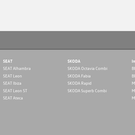
SEAT
SKODA
I
SEAT Alhambra
SKODA Octavia Combi
B
SEAT Leon
SKODA Fabia
B
SEAT Ibiza
SKODA Rapid
M
SEAT Leon ST
SKODA Superb Combi
M
SEAT Ateca
M