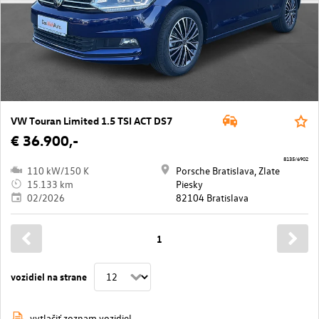
VW Touran Limited 1.5 TSI ACT DS7
€ 36.900,-
8135/6902
110 kW/150 K
Porsche Bratislava, Zlate
15.133 km
Piesky
02/2026
82104 Bratislava
1
vozidiel na strane
vytlačiť zoznam vozidiel