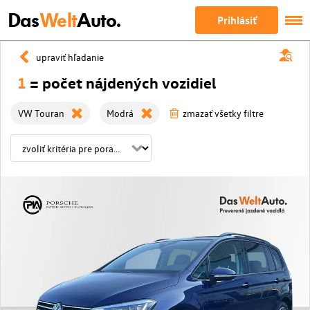
Das
Welt
Auto.
Prihlásiť
upraviť hľadanie
1
= počet nájdených vozidiel
VW Touran
Modrá
zmazať všetky filtre