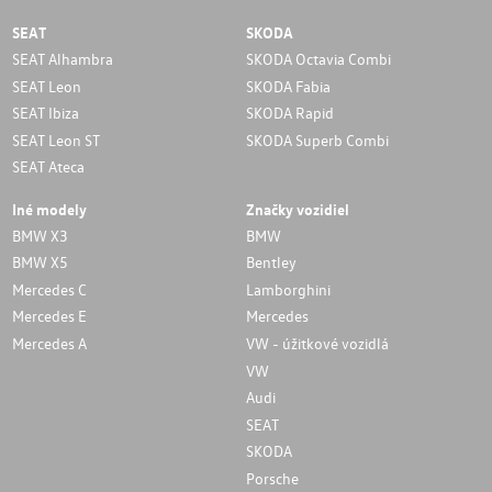
SEAT
SKODA
SEAT Alhambra
SKODA Octavia Combi
SEAT Leon
SKODA Fabia
SEAT Ibiza
SKODA Rapid
SEAT Leon ST
SKODA Superb Combi
SEAT Ateca
Iné modely
Značky vozidiel
BMW X3
BMW
BMW X5
Bentley
Mercedes C
Lamborghini
Mercedes E
Mercedes
Mercedes A
VW - úžitkové vozidlá
VW
Audi
SEAT
SKODA
Porsche