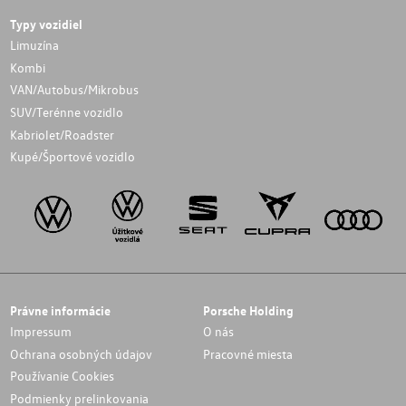
Typy vozidiel
Limuzína
Kombi
VAN/Autobus/Mikrobus
SUV/Terénne vozidlo
Kabriolet/Roadster
Kupé/Športové vozidlo
Právne informácie
Porsche Holding
Impressum
O nás
Ochrana osobných údajov
Pracovné miesta
Používanie Cookies
Podmienky prelinkovania