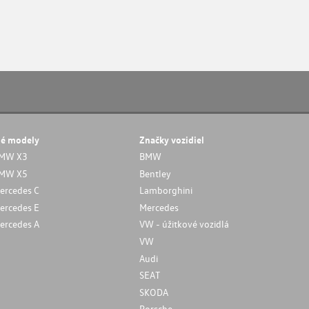
né modely
Značky vozidiel
MW X3
BMW
MW X5
Bentley
ercedes C
Lamborghini
ercedes E
Mercedes
ercedes A
VW - úžitkové vozidlá
VW
Audi
SEAT
SKODA
Porsche