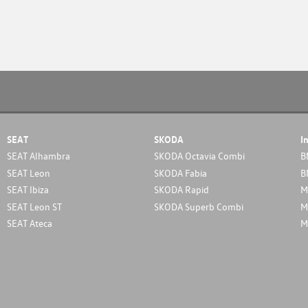
SEAT
SKODA
I
SEAT Alhambra
SKODA Octavia Combi
B
SEAT Leon
SKODA Fabia
B
SEAT Ibiza
SKODA Rapid
M
SEAT Leon ST
SKODA Superb Combi
M
SEAT Ateca
M