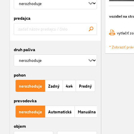
vozidiel na str
predajca
vytlačiť z
* Zobraziť prá
druh paliva
pohon
nerozhoduje
Zadný
4x4
Predný
prevodovka
nerozhoduje
Automatická
Manuálna
objem