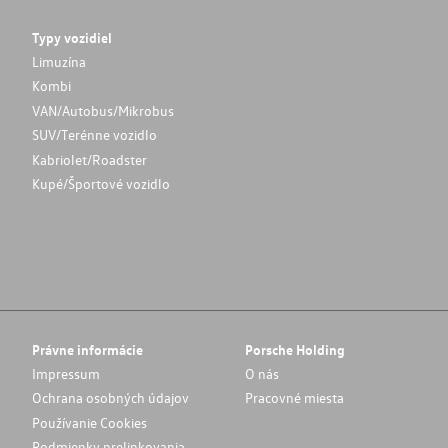
Typy vozidiel
Limuzína
Kombi
VAN/Autobus/Mikrobus
SUV/Terénne vozidlo
Kabriolet/Roadster
Kupé/Športové vozidlo
Právne informácie
Porsche Holding
Impressum
O nás
Ochrana osobných údajov
Pracovné miesta
Používanie Cookies
Podmienky prelinkovania