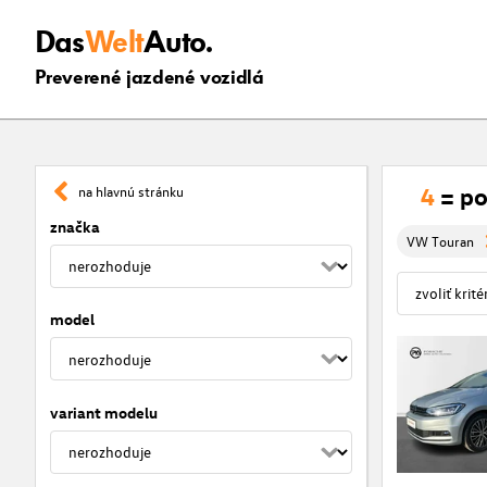
Das
Welt
Auto.
Preverené jazdené vozidlá
4
= po
na hlavnú stránku
značka
VW Touran
model
variant modelu