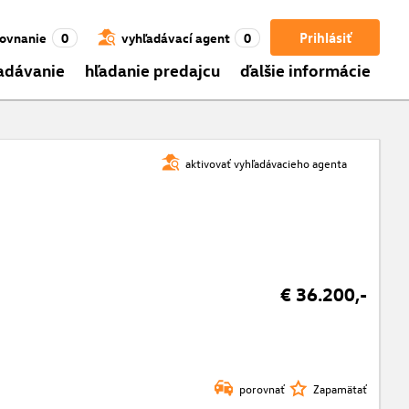
Prihlásiť
ovnanie
0
vyhľadávací agent
0
adávanie
hľadanie predajcu
ďalšie informácie
aktivovať vyhľadávacieho agenta
€ 36.200,-
porovnať
Zapamätať