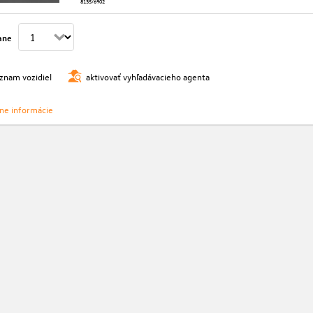
8135/6902
ane
oznam vozidiel
aktivovať vyhľadávacieho agenta
vne informácie