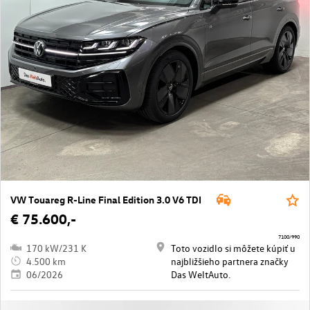
VW Touareg R-Line Final Edition 3.0 V6 TDI
€ 75.600,-
7100/990
170 kW/231 K
Toto vozidlo si môžete kúpiť u
4.500 km
najbližšieho partnera značky
06/2026
Das WeltAuto.