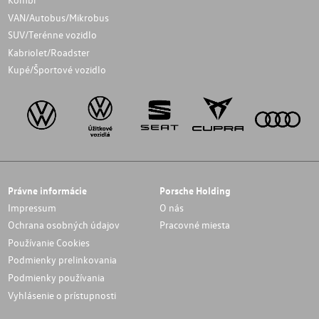
VAN/Autobus/Mikrobus
SUV/Terénne vozidlo
Kabriolet/Roadster
Kupé/Športové vozidlo
Právne informácie
Porsche Holding
Impressum
O nás
Ochrana osobných údajov
Pracovné miesta
Používanie Cookies
Podmienky prelinkovania
Podmienky používania
Vyhlásenie o prístupnosti