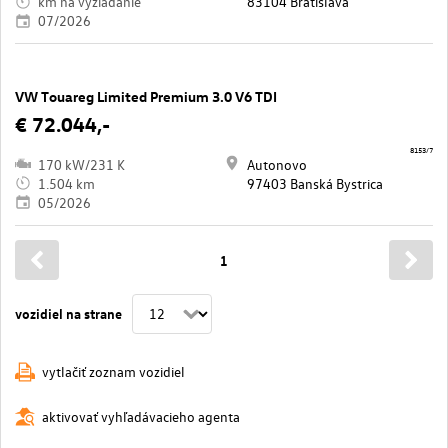
km na vyžiadanie
83104 Bratislava
07/2026
VW Touareg Limited Premium 3.0 V6 TDI
€ 72.044,-
8153/7
170 kW/231 K
Autonovo
1.504 km
97403 Banská Bystrica
05/2026
1
vozidiel na strane
vytlačiť zoznam vozidiel
aktivovať vyhľadávacieho agenta