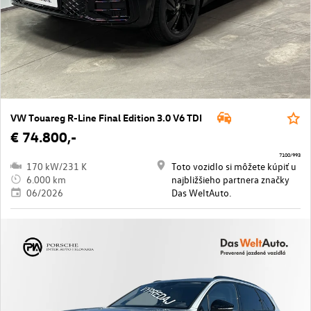
VW Touareg R-Line Final Edition 3.0 V6 TDI
€ 74.800,-
7100/993
170 kW/231 K
Toto vozidlo si môžete kúpiť u
6.000 km
najbližšieho partnera značky
06/2026
Das WeltAuto.