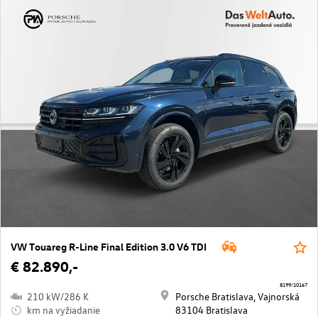
VW Touareg R-Line Final Edition 3.0 V6 TDI
€ 82.890,-
8199/10167
210 kW/286 K
Porsche Bratislava, Vajnorská
km na vyžiadanie
83104 Bratislava