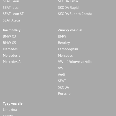
SEAT Leon
SKODA Fabia
SEAT Ibiza
SKODA Rapid
SEAT Leon ST
SKODA Superb Combi
SEAT Ateca
Iné modely
Značky vozidiel
BMW X3
BMW
BMW X5
Bentley
Mercedes C
Lamborghini
Mercedes E
Mercedes
Mercedes A
VW - úžitkové vozidlá
VW
Audi
SEAT
SKODA
Porsche
Typy vozidiel
Limuzína
Kombi