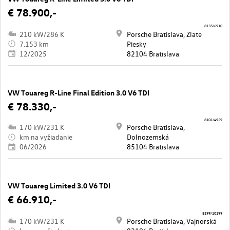
€ 78.900,-
8135/6910
210 kW/286 K
Porsche Bratislava, Zlate
7.153 km
Piesky
12/2025
82104 Bratislava
VW Touareg R-Line Final Edition 3.0 V6 TDI
€ 78.330,-
8101/4959
170 kW/231 K
Porsche Bratislava,
km na vyžiadanie
Dolnozemská
06/2026
85104 Bratislava
VW Touareg Limited 3.0 V6 TDI
€ 66.910,-
8199/10199
170 kW/231 K
Porsche Bratislava, Vajnorská