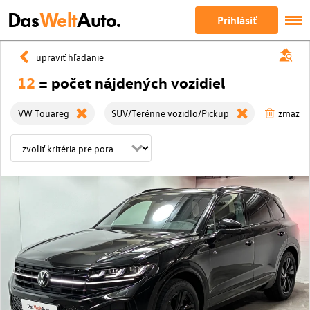
Das
Welt
Auto.
Prihlásiť
upraviť hľadanie
12
= počet nájdených vozidiel
VW Touareg
SUV/Terénne vozidlo/Pickup
zmazať 