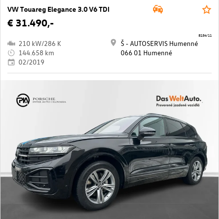
VW Touareg Elegance 3.0 V6 TDI
€ 31.490,-
8154/11
210 kW/286 K
Š - AUTOSERVIS Humenné
144.658 km
066 01 Humenné
02/2019