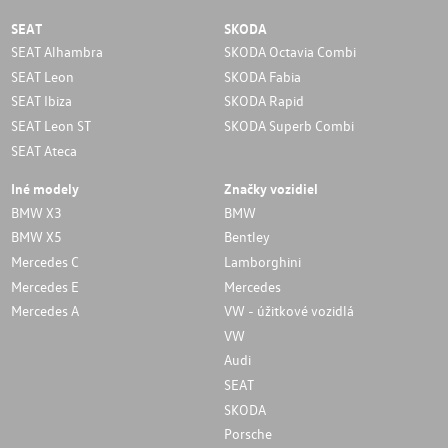
SEAT
SKODA
SEAT Alhambra
SKODA Octavia Combi
SEAT Leon
SKODA Fabia
SEAT Ibiza
SKODA Rapid
SEAT Leon ST
SKODA Superb Combi
SEAT Ateca
Iné modely
Značky vozidiel
BMW X3
BMW
BMW X5
Bentley
Mercedes C
Lamborghini
Mercedes E
Mercedes
Mercedes A
VW - úžitkové vozidlá
VW
Audi
SEAT
SKODA
Porsche