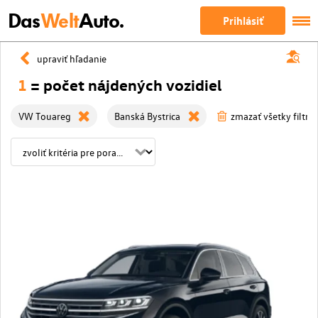
Das
Welt
Auto.
Prihlásiť
upraviť hľadanie
1
= počet nájdených vozidiel
VW Touareg
Banská Bystrica
zmazať všetky filtre