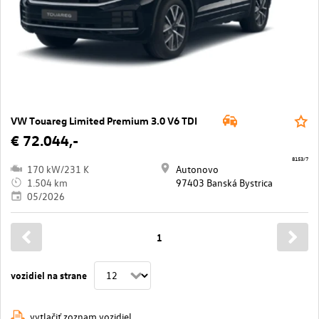
VW Touareg Limited Premium 3.0 V6 TDI
€ 72.044,-
8153/7
170 kW/231 K
Autonovo
1.504 km
97403 Banská Bystrica
05/2026
1
vozidiel na strane
vytlačiť zoznam vozidiel