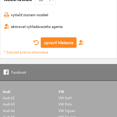
vytlačiť zoznam vozidiel
aktivovať vyhľadávacieho agenta
upraviť hľadanie
* Zobraziť právne informácie
Facebook
Audi
VW
Audi A1
VW Golf
Audi A3
VW Polo
Audi A4
VW Tiguan
Audi A5
VW Touran