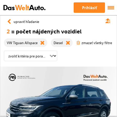
Das
Welt
Auto.
Prihlásiť
upraviť hľadanie
2
= počet nájdených vozidiel
VW Tiguan Allspace
Diesel
zmazať všetky filtre