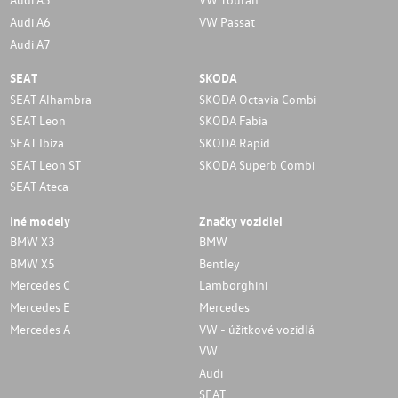
Audi A6
VW Passat
Audi A7
SEAT
SKODA
SEAT Alhambra
SKODA Octavia Combi
SEAT Leon
SKODA Fabia
SEAT Ibiza
SKODA Rapid
SEAT Leon ST
SKODA Superb Combi
SEAT Ateca
Iné modely
Značky vozidiel
BMW X3
BMW
BMW X5
Bentley
Mercedes C
Lamborghini
Mercedes E
Mercedes
Mercedes A
VW - úžitkové vozidlá
VW
Audi
SEAT