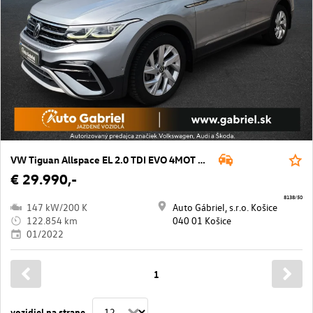
VW Tiguan Allspace EL 2.0 TDI EVO 4MOT DS7
€ 29.990,-
8138/50
147 kW/200 K
Auto Gábriel, s.r.o. Košice
122.854 km
040 01 Košice
01/2022
1
vozidiel na strane