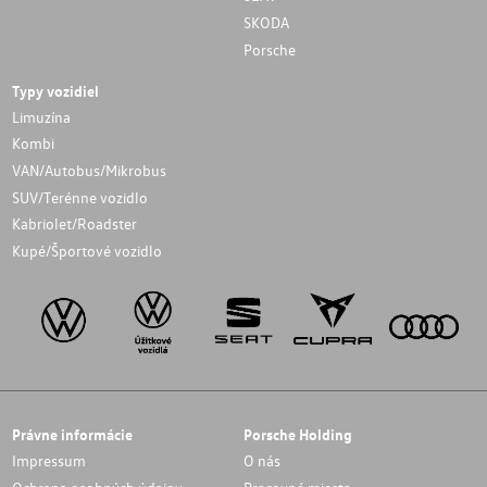
SKODA
Porsche
Typy vozidiel
Limuzína
Kombi
VAN/Autobus/Mikrobus
SUV/Terénne vozidlo
Kabriolet/Roadster
Kupé/Športové vozidlo
Právne informácie
Porsche Holding
Impressum
O nás