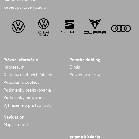
Kupé/Športové vozidlo
Právne informácie
Porsche Holding
Impressum
O nás
Ochrana osobných údajov
Pracovné miesta
Používanie Cookies
Podmienky prelinkovania
Podmienky používania
Vyhlásenie o prístupnosti
Navigation
Mapa stránok
priame hľadanie