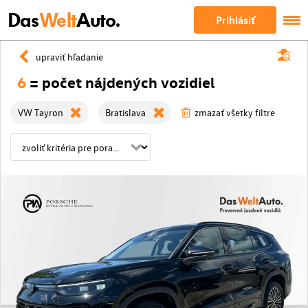
Das
Welt
Auto.
Prihlásiť
upraviť hľadanie
6
= počet nájdených vozidiel
VW Tayron
Bratislava
zmazať všetky filtre