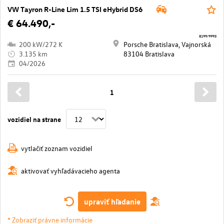
VW Tayron R-Line Lim 1.5 TSI eHybrid DS6
€ 64.490,-
8199/9993
200 kW/272 K
Porsche Bratislava, Vajnorská
3.135 km
83104 Bratislava
04/2026
1
vozidiel na strane
vytlačiť zoznam vozidiel
aktivovať vyhľadávacieho agenta
upraviť hľadanie
* Zobraziť právne informácie