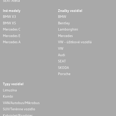
SEAT Ateca
Iné modely
Značky vozidiel
BMW X3
BMW
BMW X5
Bentley
Mercedes C
Lamborghini
Mercedes E
Mercedes
Mercedes A
VW - úžitkové vozidlá
VW
Audi
SEAT
SKODA
Porsche
Typy vozidiel
Limuzína
Kombi
VAN/Autobus/Mikrobus
SUV/Terénne vozidlo
Kabriolet/Roadster