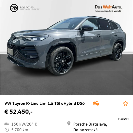
VW Tayron R-Line Lim 1.5 TSI eHybrid DS6
€ 52.450,-
8101/4909
150 kW/204 K
Porsche Bratislava,
5.700 km
Dolnozemská