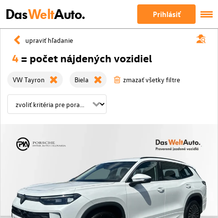
Das
Welt
Auto.
Prihlásiť
upraviť hľadanie
4
= počet nájdených vozidiel
VW Tayron
Biela
zmazať všetky filtre