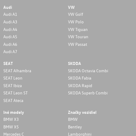
Audi
VW
Audi A1
VW Golf
Audi A3
VW Polo
Audi A4
VW Tiguan
Audi A5
VW Touran
Audi A6
VW Passat
Audi A7
SEAT
SKODA
SEAT Alhambra
SKODA Octavia Combi
SEAT Leon
SKODA Fabia
SEAT Ibiza
SKODA Rapid
SEAT Leon ST
SKODA Superb Combi
SEAT Ateca
Iné modely
Značky vozidiel
BMW X3
BMW
BMW X5
Bentley
Mercedes C
Lamborghini