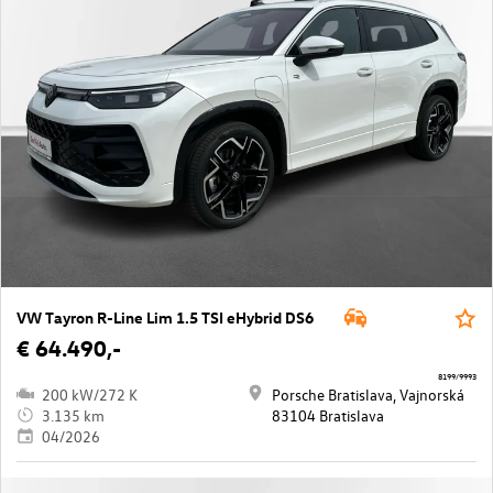
VW Tayron R-Line Lim 1.5 TSI eHybrid DS6
€ 64.490,-
8199/9993
200 kW/272 K
Porsche Bratislava, Vajnorská
3.135 km
83104 Bratislava
04/2026