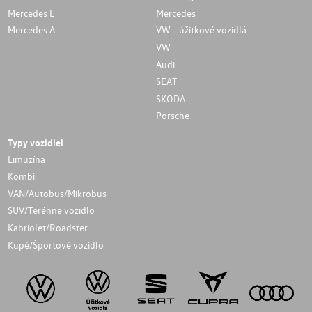
Mercedes E
Mercedes
Mercedes A
VW - úžitkové vozidlá
VW
Audi
SEAT
SKODA
Porsche
Typy vozidiel
Limuzína
Kombi
VAN/Autobus/Mikrobus
SUV/Terénne vozidlo
Kabriolet/Roadster
Kupé/Športové vozidlo