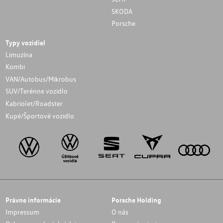
SKODA
Porsche
Typy vozidiel
Limuzína
Kombi
VAN/Autobus/Mikrobus
SUV/Terénne vozidlo
Kabriolet/Roadster
Kupé/Športové vozidlo
Právne informácie
Porsche Holding
Impressum
O nás