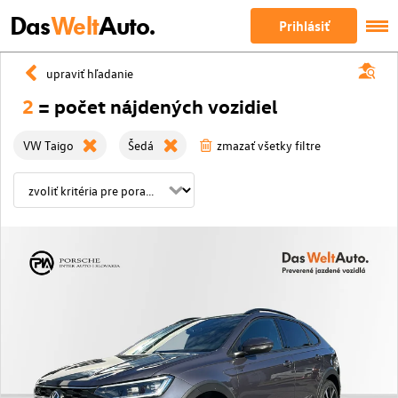
Das
Welt
Auto.
Prihlásiť
upraviť hľadanie
2
= počet nájdených vozidiel
VW Taigo
Šedá
zmazať všetky filtre