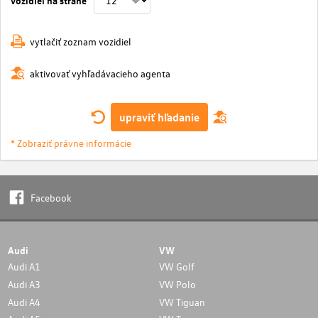
vytlačiť zoznam vozidiel
aktivovať vyhľadávacieho agenta
upraviť hľadanie
* Zobraziť právne informácie
Facebook
Audi
VW
Audi A1
VW Golf
Audi A3
VW Polo
Audi A4
VW Tiguan