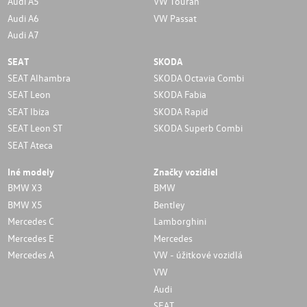
Audi A5
VW Touran
Audi A6
VW Passat
Audi A7
SEAT
SKODA
SEAT Alhambra
SKODA Octavia Combi
SEAT Leon
SKODA Fabia
SEAT Ibiza
SKODA Rapid
SEAT Leon ST
SKODA Superb Combi
SEAT Ateca
Iné modely
Značky vozidiel
BMW X3
BMW
BMW X5
Bentley
Mercedes C
Lamborghini
Mercedes E
Mercedes
Mercedes A
VW - úžitkové vozidlá
VW
Audi
SEAT