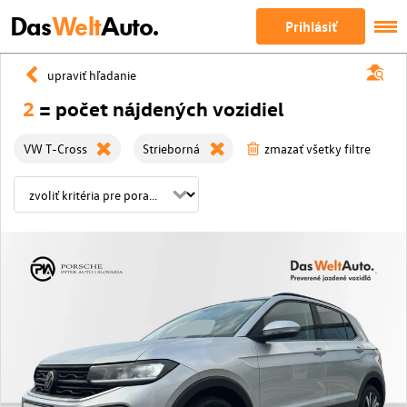
Das
Welt
Auto.
Prihlásiť
upraviť hľadanie
2
= počet nájdených vozidiel
VW T-Cross
Strieborná
zmazať všetky filtre