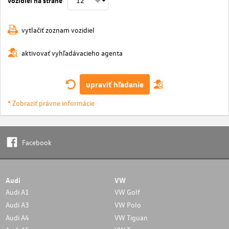
vytlačiť zoznam vozidiel
aktivovať vyhľadávacieho agenta
upraviť hľadanie
* Zobraziť právne informácie
Facebook
Audi
VW
Audi A1
VW Golf
Audi A3
VW Polo
Audi A4
VW Tiguan