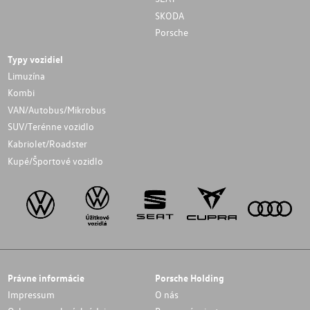
SKODA
Porsche
Typy vozidiel
Limuzína
Kombi
VAN/Autobus/Mikrobus
SUV/Terénne vozidlo
Kabriolet/Roadster
Kupé/Športové vozidlo
Právne informácie
Porsche Holding
Impressum
O nás