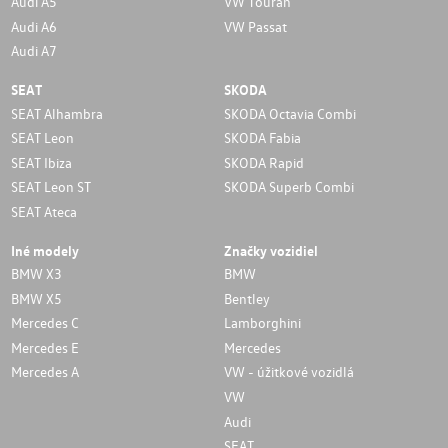
Audi A5
VW Touran
Audi A6
VW Passat
Audi A7
SEAT
SKODA
SEAT Alhambra
SKODA Octavia Combi
SEAT Leon
SKODA Fabia
SEAT Ibiza
SKODA Rapid
SEAT Leon ST
SKODA Superb Combi
SEAT Ateca
Iné modely
Značky vozidiel
BMW X3
BMW
BMW X5
Bentley
Mercedes C
Lamborghini
Mercedes E
Mercedes
Mercedes A
VW - úžitkové vozidlá
VW
Audi
SEAT