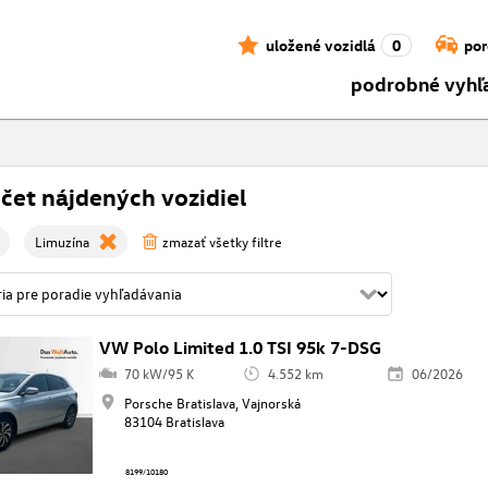
uložené vozidlá
0
por
podrobné vyhľ
čet nájdených vozidiel
Limuzína
zmazať všetky filtre
VW Polo Limited 1.0 TSI 95k 7-DSG
70 kW/95 K
4.552 km
06/2026
Porsche Bratislava, Vajnorská
83104 Bratislava
8199/10180