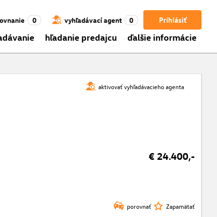
Prihlásiť
ovnanie
0
vyhľadávací agent
0
adávanie
hľadanie predajcu
ďalšie informácie
aktivovať vyhľadávacieho agenta
€ 24.400,-
porovnať
Zapamätať