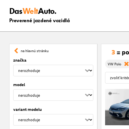
Das
Welt
Auto.
Preverené jazdené vozidlá
3
= po
na hlavnú stránku
značka
VW Polo
model
variant modelu