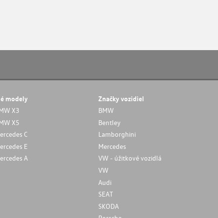
né modely
Značky vozidiel
MW X3
BMW
MW X5
Bentley
ercedes C
Lamborghini
ercedes E
Mercedes
ercedes A
VW - úžitkové vozidlá
VW
Audi
SEAT
SKODA
Porsche