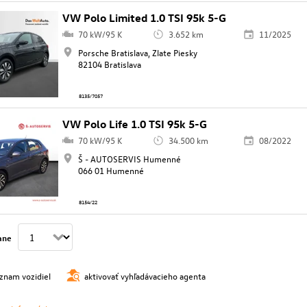
VW Polo Limited 1.0 TSI 95k 5-G
70 kW/95 K
3.652 km
11/2025
Porsche Bratislava, Zlate Piesky
82104 Bratislava
8135/7057
VW Polo Life 1.0 TSI 95k 5-G
70 kW/95 K
34.500 km
08/2022
Š - AUTOSERVIS Humenné
066 01 Humenné
8154/22
ane
oznam vozidiel
aktivovať vyhľadávacieho agenta