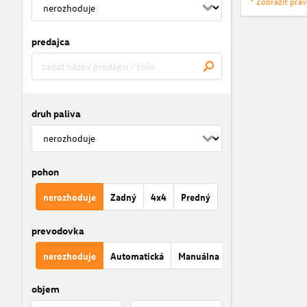
* Zobraziť prá
predajca
druh paliva
pohon
nerozhoduje
Zadný
4x4
Predný
prevodovka
nerozhoduje
Automatická
Manuálna
objem