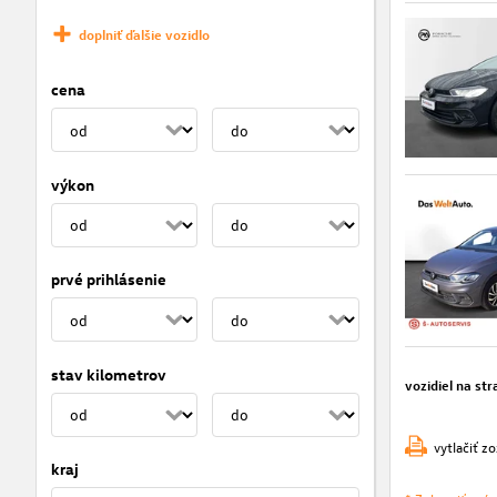
doplniť ďalšie vozidlo
cena
výkon
prvé prihlásenie
stav kilometrov
vozidiel na str
vytlačiť z
kraj