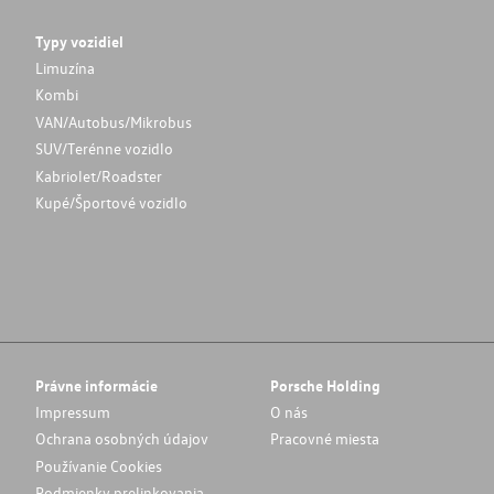
Typy vozidiel
Limuzína
Kombi
VAN/Autobus/Mikrobus
SUV/Terénne vozidlo
Kabriolet/Roadster
Kupé/Športové vozidlo
Právne informácie
Porsche Holding
Impressum
O nás
Ochrana osobných údajov
Pracovné miesta
Používanie Cookies
Podmienky prelinkovania