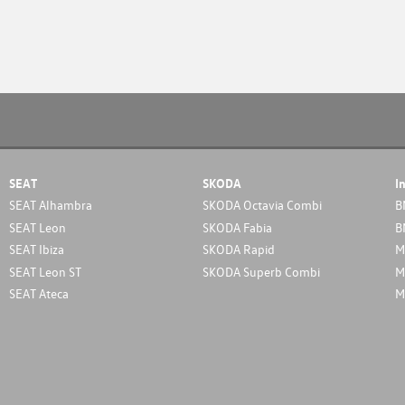
SEAT
SKODA
I
SEAT Alhambra
SKODA Octavia Combi
B
SEAT Leon
SKODA Fabia
B
SEAT Ibiza
SKODA Rapid
M
SEAT Leon ST
SKODA Superb Combi
M
SEAT Ateca
M