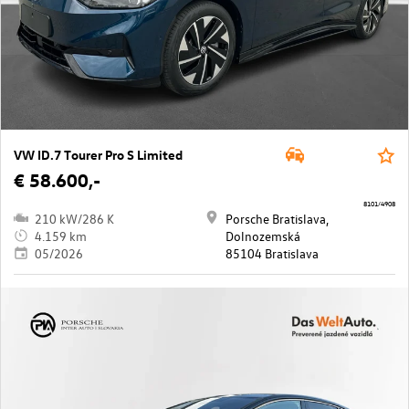
VW ID.7 Tourer Pro S Limited
€ 58.600,-
8101/4908
210 kW/286 K
Porsche Bratislava,
4.159 km
Dolnozemská
05/2026
85104 Bratislava