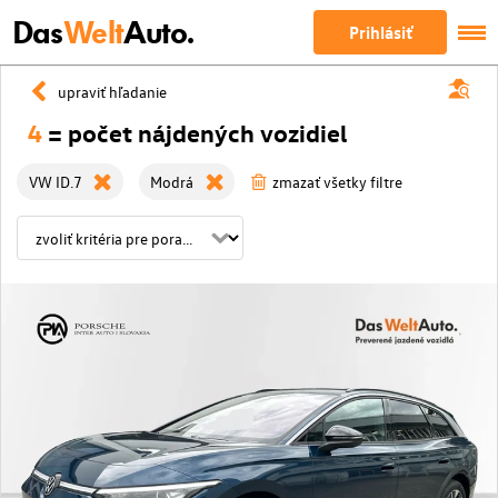
Das
Welt
Auto.
Prihlásiť
upraviť hľadanie
4
= počet nájdených vozidiel
VW ID.7
Modrá
zmazať všetky filtre