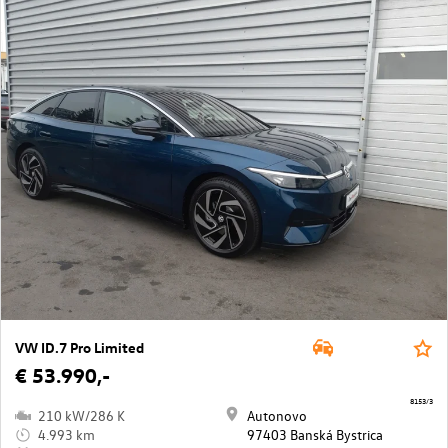
VW ID.7 Pro Limited
€ 53.990,-
8153/3
210 kW/286 K
Autonovo
4.993 km
97403 Banská Bystrica