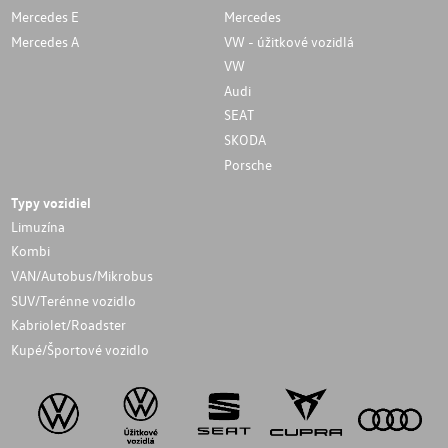
Mercedes E
Mercedes
Mercedes A
VW - úžitkové vozidlá
VW
Audi
SEAT
SKODA
Porsche
Typy vozidiel
Limuzína
Kombi
VAN/Autobus/Mikrobus
SUV/Terénne vozidlo
Kabriolet/Roadster
Kupé/Športové vozidlo