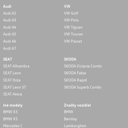
Audi
VW
Audi A1
VW Golf
Audi A3
VW Polo
Audi A4
VW Tiguan
Audi A5
VW Touran
Audi A6
VW Passat
Audi A7
SEAT
SKODA
SEAT Alhambra
SKODA Octavia Combi
SEAT Leon
SKODA Fabia
SEAT Ibiza
SKODA Rapid
SEAT Leon ST
SKODA Superb Combi
SEAT Ateca
Iné modely
Značky vozidiel
BMW X3
BMW
BMW X5
Bentley
Mercedes C
Lamborghini