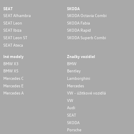
SEAT
SKODA
SEAT Alhambra
SKODA Octavia Combi
SEAT Leon
SKODA Fabia
SEAT Ibiza
SKODA Rapid
SEAT Leon ST
SKODA Superb Combi
SEAT Ateca
Iné modely
Značky vozidiel
BMW X3
BMW
BMW X5
Bentley
Mercedes C
Lamborghini
Mercedes E
Mercedes
Mercedes A
VW - úžitkové vozidlá
VW
Audi
SEAT
SKODA
Porsche