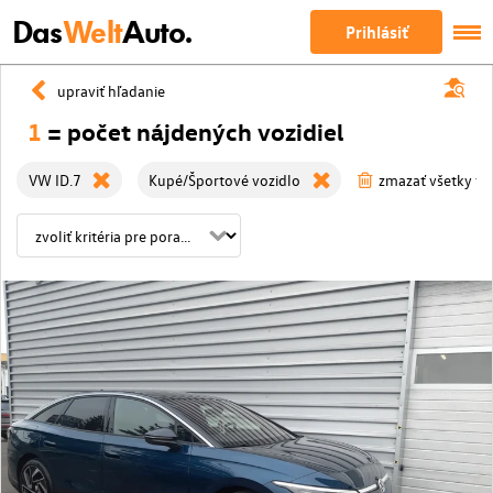
Das
Welt
Auto.
Prihlásiť
upraviť hľadanie
1
= počet nájdených vozidiel
VW ID.7
Kupé/Športové vozidlo
zmazať všetky fil