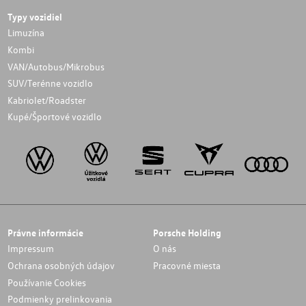
Typy vozidiel
Limuzína
Kombi
VAN/Autobus/Mikrobus
SUV/Terénne vozidlo
Kabriolet/Roadster
Kupé/Športové vozidlo
Právne informácie
Porsche Holding
Impressum
O nás
Ochrana osobných údajov
Pracovné miesta
Používanie Cookies
Podmienky prelinkovania