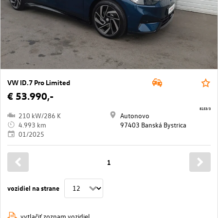
VW ID.7 Pro Limited
€ 53.990,-
8153/3
210 kW/286 K
Autonovo
4.993 km
97403 Banská Bystrica
01/2025
1
vozidiel na strane
vytlačiť zoznam vozidiel