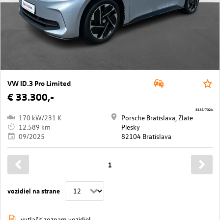
VW ID.3 Pro Limited
€ 33.300,-
8135/7024
170 kW/231 K
Porsche Bratislava, Zlate
12.589 km
Piesky
09/2025
82104 Bratislava
1
vozidiel na strane
vytlačiť zoznam vozidiel