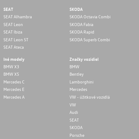
SEAT
SKODA
SEAT Alhambra
SKODA Octavia Combi
SEAT Leon
SKODA Fabia
SEAT Ibiza
SKODA Rapid
SEAT Leon ST
SKODA Superb Combi
SEAT Ateca
Iné modely
Značky vozidiel
BMW X3
BMW
BMW X5
Bentley
Mercedes C
Lamborghini
Mercedes E
Mercedes
Mercedes A
VW - úžitkové vozidlá
VW
Audi
SEAT
SKODA
Porsche