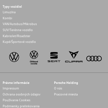
Typy vozidiel
Limuzína
Kombi
VAN/Autobus/Mikrobus
SUV/Terénne vozidlo
Kabriolet/Roadster
Kupé/Športové vozidlo
Právne informácie
Porsche Holding
Impressum
O nás
Ochrana osobných údajov
Pracovné miesta
Používanie Cookies
Podmienky prelinkovania