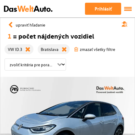
Das
Welt
Auto.
Prihlásiť
upraviť hľadanie
1
= počet nájdených vozidiel
VW ID.3
Bratislava
zmazať všetky filtre