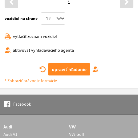
1
vozidiel na strane
vytlačiť zoznam vozidiel
aktivovať vyhľadávacieho agenta
upraviť hľadanie
* Zobraziť právne informácie
Facebook
Audi
VW
Audi A1
VW Golf