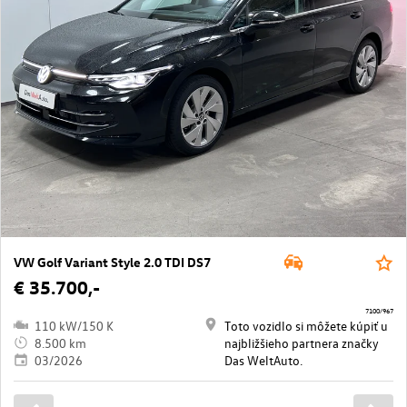
VW Golf Variant Style 2.0 TDI DS7
€ 35.700,-
7100/967
110 kW/150 K
Toto vozidlo si môžete kúpiť u
8.500 km
najbližšieho partnera značky
03/2026
Das WeltAuto.