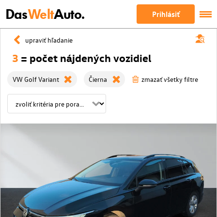
Das
Welt
Auto.
Prihlásiť
upraviť hľadanie
3
= počet nájdených vozidiel
VW Golf Variant
Čierna
zmazať všetky filtre