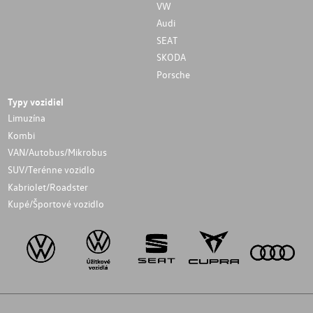
VW
Audi
SEAT
SKODA
Porsche
Typy vozidiel
Limuzína
Kombi
VAN/Autobus/Mikrobus
SUV/Terénne vozidlo
Kabriolet/Roadster
Kupé/Športové vozidlo