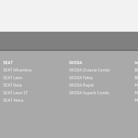
SEAT
SKODA
I
SEAT Alhambra
SKODA Octavia Combi
B
SEAT Leon
SKODA Fabia
B
SEAT Ibiza
SKODA Rapid
M
SEAT Leon ST
SKODA Superb Combi
M
SEAT Ateca
M