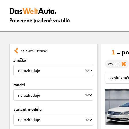
Das
Welt
Auto.
Preverené jazdené vozidlá
1
= po
na hlavnú stránku
značka
VW CC
model
variant modelu