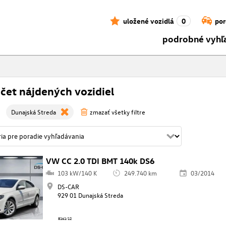
uložené vozidlá
0
por
podrobné vyhľ
čet nájdených vozidiel
Dunajská Streda
zmazať všetky filtre
VW CC 2.0 TDI BMT 140k DS6
103 kW/140 K
249.740 km
03/2014
DS-CAR
929 01 Dunajská Streda
8161/12