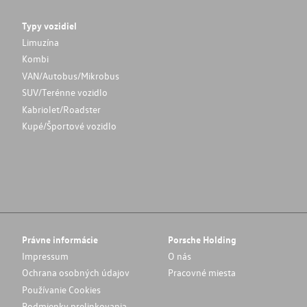
Typy vozidiel
Limuzína
Kombi
VAN/Autobus/Mikrobus
SUV/Terénne vozidlo
Kabriolet/Roadster
Kupé/Športové vozidlo
Právne informácie
Porsche Holding
Impressum
O nás
Ochrana osobných údajov
Pracovné miesta
Používanie Cookies
Podmienky prelinkovania