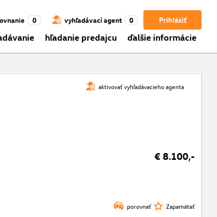
Prihlásiť
ovnanie
0
vyhľadávací agent
0
adávanie
hľadanie predajcu
ďalšie informácie
aktivovať vyhľadávacieho agenta
€ 8.100,-
porovnať
Zapamätať