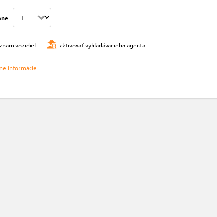
ane
oznam vozidiel
aktivovať vyhľadávacieho agenta
vne informácie