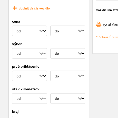
doplniť ďalšie vozidlo
vozidiel na str
cena
vytlačiť z
* Zobraziť prá
výkon
prvé prihlásenie
stav kilometrov
kraj