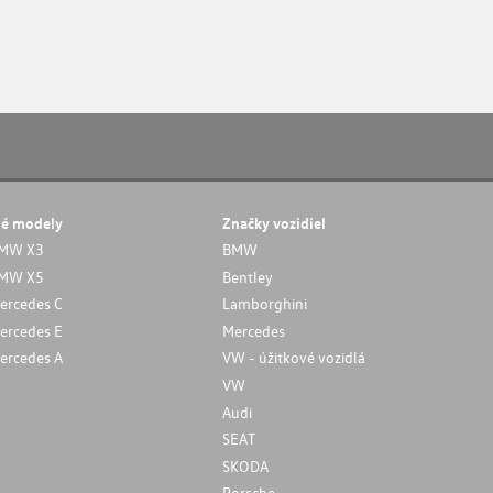
né modely
Značky vozidiel
MW X3
BMW
MW X5
Bentley
ercedes C
Lamborghini
ercedes E
Mercedes
ercedes A
VW - úžitkové vozidlá
VW
Audi
SEAT
SKODA
Porsche