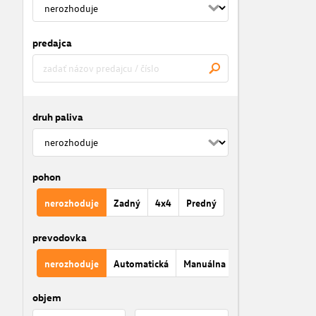
predajca
druh paliva
pohon
nerozhoduje
Zadný
4x4
Predný
prevodovka
nerozhoduje
Automatická
Manuálna
objem