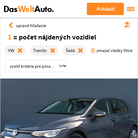
Das
Welt
Auto.
Prihlásiť
upraviť hľadanie
1
= počet nájdených vozidiel
VW
Trenčín
Šedá
zmazať všetky filtre