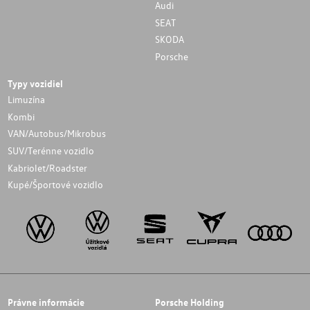
Audi
SEAT
SKODA
Porsche
Typy vozidiel
Limuzína
Kombi
VAN/Autobus/Mikrobus
SUV/Terénne vozidlo
Kabriolet/Roadster
Kupé/Športové vozidlo
Právne informácie
Porsche Holding