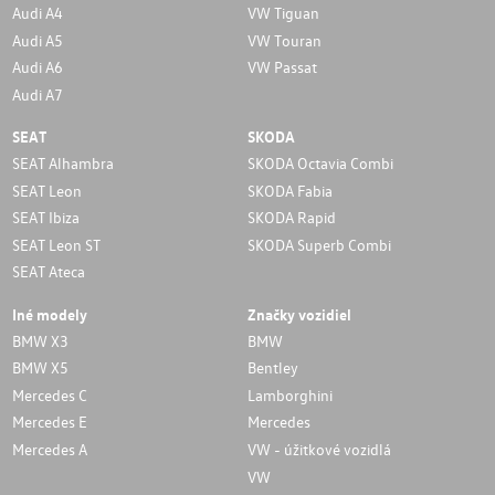
Audi A4
VW Tiguan
Audi A5
VW Touran
Audi A6
VW Passat
Audi A7
SEAT
SKODA
SEAT Alhambra
SKODA Octavia Combi
SEAT Leon
SKODA Fabia
SEAT Ibiza
SKODA Rapid
SEAT Leon ST
SKODA Superb Combi
SEAT Ateca
Iné modely
Značky vozidiel
BMW X3
BMW
BMW X5
Bentley
Mercedes C
Lamborghini
Mercedes E
Mercedes
Mercedes A
VW - úžitkové vozidlá
VW