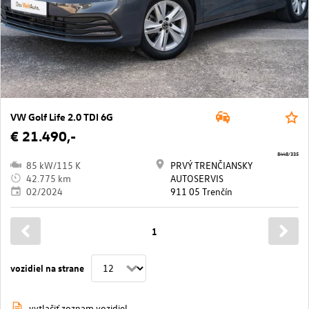
VW Golf Life 2.0 TDI 6G
€ 21.490,-
8448/335
85 kW/115 K
PRVÝ TRENČIANSKY
42.775 km
AUTOSERVIS
02/2024
911 05 Trenčín
1
vozidiel na strane
vytlačiť zoznam vozidiel