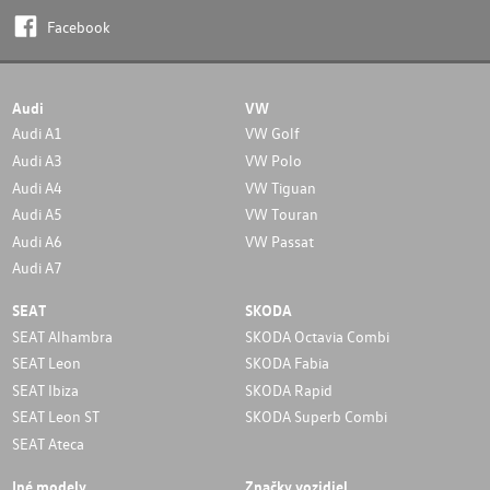
Facebook
Audi
VW
Audi A1
VW Golf
Audi A3
VW Polo
Audi A4
VW Tiguan
Audi A5
VW Touran
Audi A6
VW Passat
Audi A7
SEAT
SKODA
SEAT Alhambra
SKODA Octavia Combi
SEAT Leon
SKODA Fabia
SEAT Ibiza
SKODA Rapid
SEAT Leon ST
SKODA Superb Combi
SEAT Ateca
Iné modely
Značky vozidiel