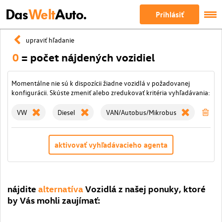
Das
Welt
Auto.
Prihlásiť
upraviť hľadanie
0
= počet nájdených vozidiel
Momentálne nie sú k dispozícii žiadne vozidlá v požadovanej
konfigurácii. Skúste zmeniť alebo zredukovať kritéria vyhľadávania:
VW
Diesel
VAN/Autobus/Mikrobus
zma
aktivovať vyhľadávacieho agenta
nájdite
alternatíva
Vozidlá z našej ponuky, ktoré
by Vás mohli zaujímať: