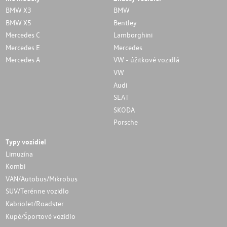
BMW X3
BMW
BMW X5
Bentley
Mercedes C
Lamborghini
Mercedes E
Mercedes
Mercedes A
VW - úžitkové vozidlá
VW
Audi
SEAT
SKODA
Porsche
Typy vozidiel
Limuzína
Kombi
VAN/Autobus/Mikrobus
SUV/Terénne vozidlo
Kabriolet/Roadster
Kupé/Športové vozidlo