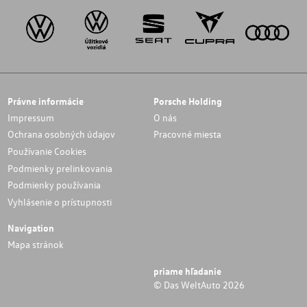
Právne informácie
Porsche Holding
Impressum
O nás
Ochrana osobných údajov
Pracovné miesta
Používanie Cookies
Podmienky prelinkovania
Podmienky používania
Vyhlásenie o prístupnosti
Navigation
Mapa stránok
priame hľadanie
© Das WeltAuto 2026