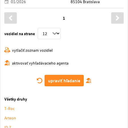
01/2026
85104 Bratislava
1
vozidiel na strane
vytlačiť zoznam vozidiel
aktivovať vyhľadávacieho agenta
upraviť hľadanie
Všetky druhy
T-Roc
Arteon
ID.7