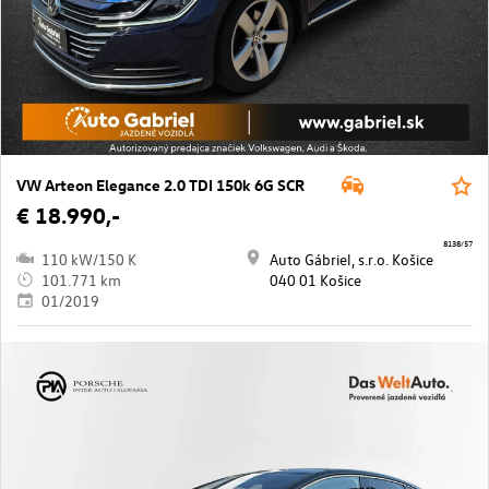
VW Arteon Elegance 2.0 TDI 150k 6G SCR
€ 18.990,-
8138/57
110 kW/150 K
Auto Gábriel, s.r.o. Košice
101.771 km
040 01 Košice
01/2019