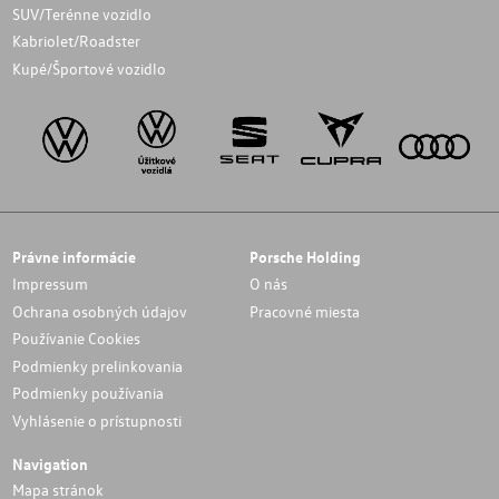
SUV/Terénne vozidlo
Kabriolet/Roadster
Kupé/Športové vozidlo
Právne informácie
Porsche Holding
Impressum
O nás
Ochrana osobných údajov
Pracovné miesta
Používanie Cookies
Podmienky prelinkovania
Podmienky používania
Vyhlásenie o prístupnosti
Navigation
Mapa stránok