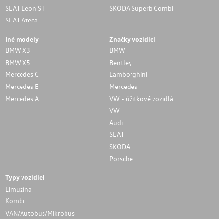
SEAT Leon ST
SKODA Superb Combi
SEAT Ateca
Iné modely
Značky vozidiel
BMW X3
BMW
BMW X5
Bentley
Mercedes C
Lamborghini
Mercedes E
Mercedes
Mercedes A
VW - úžitkové vozidlá
VW
Audi
SEAT
SKODA
Porsche
Typy vozidiel
Limuzína
Kombi
VAN/Autobus/Mikrobus