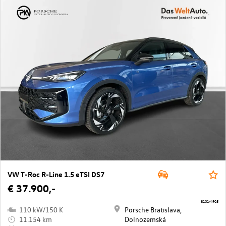
VW T-Roc R-Line 1.5 eTSI DS7
€ 37.900,-
8101/4905
110 kW/150 K
Porsche Bratislava,
11.154 km
Dolnozemská