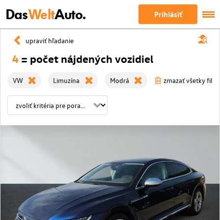
Das
Welt
Auto.
Prihlásiť
upraviť hľadanie
4
= počet nájdených vozidiel
VW
Limuzína
Modrá
zmazať všetky filtr