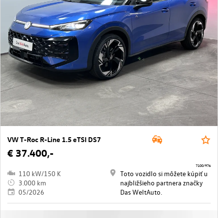
VW T-Roc R-Line 1.5 eTSI DS7
€ 37.400,-
7100/976
110 kW/150 K
Toto vozidlo si môžete kúpiť u
3.000 km
najbližšieho partnera značky
05/2026
Das WeltAuto.