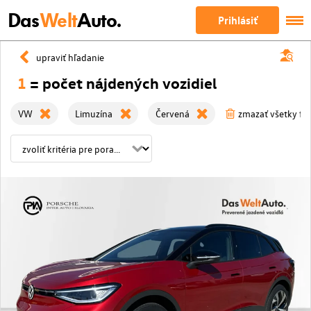
Das
Welt
Auto.
Prihlásiť
upraviť hľadanie
1
= počet nájdených vozidiel
VW
Limuzína
Červená
zmazať všetky fil