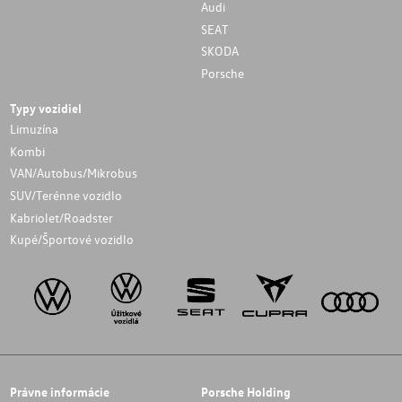
Audi
SEAT
SKODA
Porsche
Typy vozidiel
Limuzína
Kombi
VAN/Autobus/Mikrobus
SUV/Terénne vozidlo
Kabriolet/Roadster
Kupé/Športové vozidlo
Právne informácie
Porsche Holding