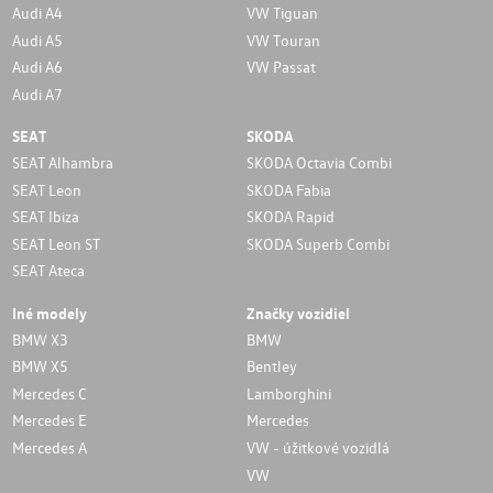
Audi A4
VW Tiguan
Audi A5
VW Touran
Audi A6
VW Passat
Audi A7
SEAT
SKODA
SEAT Alhambra
SKODA Octavia Combi
SEAT Leon
SKODA Fabia
SEAT Ibiza
SKODA Rapid
SEAT Leon ST
SKODA Superb Combi
SEAT Ateca
Iné modely
Značky vozidiel
BMW X3
BMW
BMW X5
Bentley
Mercedes C
Lamborghini
Mercedes E
Mercedes
Mercedes A
VW - úžitkové vozidlá
VW