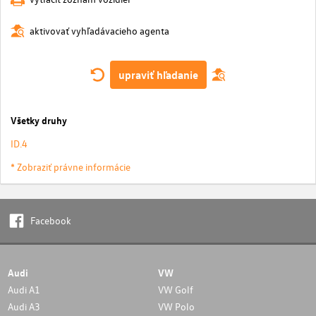
aktivovať vyhľadávacieho agenta
upraviť hľadanie
Všetky druhy
ID.4
* Zobraziť právne informácie
Facebook
Audi
VW
Audi A1
VW Golf
Audi A3
VW Polo