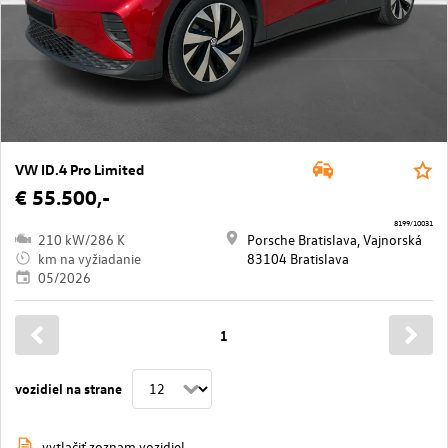
VW ID.4 Pro Limited
€ 55.500,-
8199/10031
210 kW/286 K
Porsche Bratislava, Vajnorská
km na vyžiadanie
83104 Bratislava
05/2026
1
vozidiel na strane
vytlačiť zoznam vozidiel