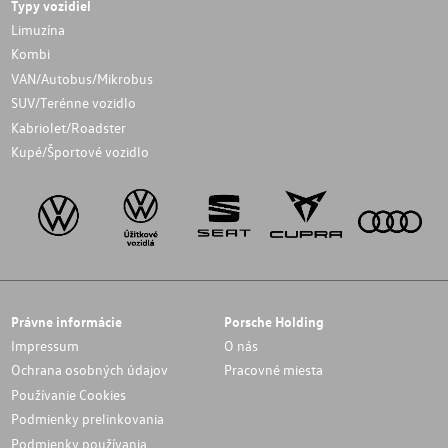
Typy vozidiel
Limuzína
Kombi
VAN/Autobus/Mikrobus
SUV/Terénne vozidlo
Kabriolet/Roadster
Kupé/Športové vozidlo
Právne informácie
Porsche Holding
Impressum
O nás
Ochrana osobných údajov
Pracovné miesta
Používanie Cookies
Podmienky prelinkovania
Podmienky používania