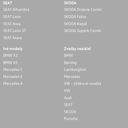
SEAT
SKODA
SEAT Alhambra
SKODA Octavia Combi
SEAT Leon
SKODA Fabia
SEAT Ibiza
SKODA Rapid
SEAT Leon ST
SKODA Superb Combi
SEAT Ateca
Iné modely
Značky vozidiel
BMW X3
BMW
BMW X5
Bentley
Mercedes C
Lamborghini
Mercedes E
Mercedes
Mercedes A
VW - úžitkové vozidlá
VW
Audi
SEAT
SKODA
Porsche