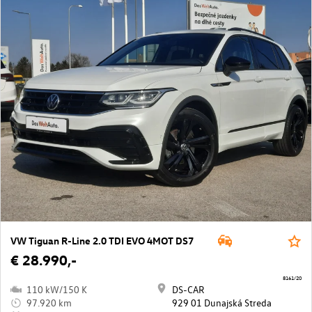
VW Tiguan R-Line 2.0 TDI EVO 4MOT DS7
€ 28.990,-
8161/20
110 kW/150 K
DS-CAR
97.920 km
929 01 Dunajská Streda