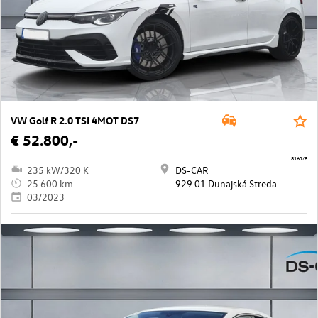
VW Golf R 2.0 TSI 4MOT DS7
€ 52.800,-
8161/8
235 kW/320 K
DS-CAR
25.600 km
929 01 Dunajská Streda
03/2023