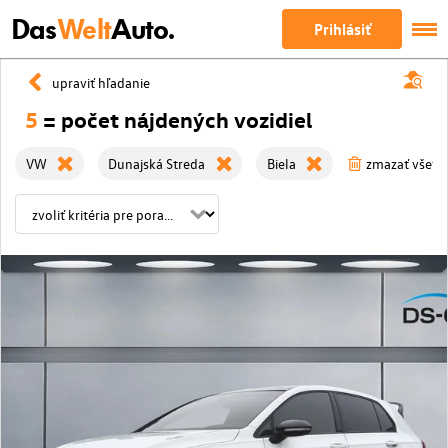
Das
Welt
Auto.
Prihlásiť
upraviť hľadanie
5
= počet nájdených vozidiel
VW
Dunajská Streda
Biela
zmazať všetky 