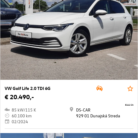
VW Golf Life 2.0 TDI 6G
€ 20.490,-
8161/24
85 kW/115 K
DS-CAR
60.100 km
929 01 Dunajská Streda
02/2024