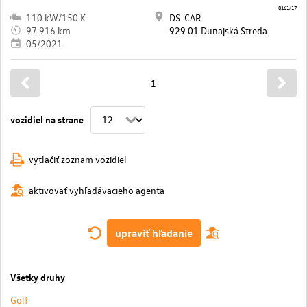
8161/17
110 kW/150 K
DS-CAR
97.916 km
929 01 Dunajská Streda
05/2021
1
vozidiel na strane
vytlačiť zoznam vozidiel
aktivovať vyhľadávacieho agenta
upraviť hľadanie
Všetky druhy
Golf