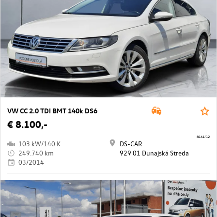
VW CC 2.0 TDI BMT 140k DS6
€ 8.100,-
8161/12
103 kW/140 K
DS-CAR
249.740 km
929 01 Dunajská Streda
03/2014