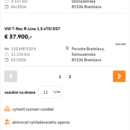
3.537 km
Dolnozemská
04/2026
85104 Bratislava
VW T-Roc R-Line 1.5 eTSI DS7
€ 37.900,-
8101/4905
110 kW/150 K
Porsche Bratislava,
11.154 km
Dolnozemská
01/2026
85104 Bratislava
1
2
vozidiel na strane
vytlačiť zoznam vozidiel
aktivovať vyhľadávacieho agenta