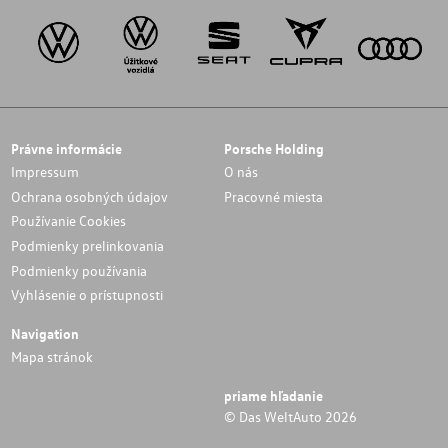
Právne informácie
Porsche Holding
Impressum
O nás
Ochrana osobných údajov
Pracovné miesta
Používanie Cookies
Podmienky prelinkovania
Podmienky používania
Vyhlásenie o prístupnosti
Navigation
Mapa stránok
priame hľadanie
© Das WeltAuto 2026