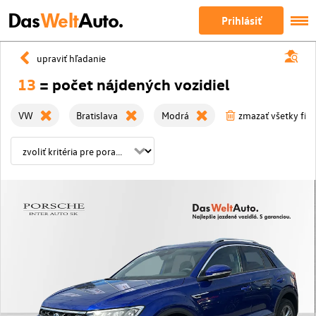
Das
Welt
Auto.
Prihlásiť
upraviť hľadanie
13
= počet nájdených vozidiel
VW
Bratislava
Modrá
zmazať všetky filt