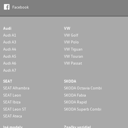
Facebook
Audi
VW
Audi A1
VW Golf
Audi A3
VW Polo
Audi A4
VW Tiguan
Audi A5
VW Touran
Audi A6
VW Passat
Audi A7
SEAT
SKODA
SEAT Alhambra
SKODA Octavia Combi
SEAT Leon
SKODA Fabia
SEAT Ibiza
SKODA Rapid
SEAT Leon ST
SKODA Superb Combi
SEAT Ateca
Iné modely
Značky vozidiel