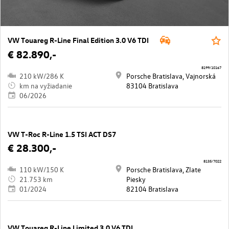
VW Touareg R-Line Final Edition 3.0 V6 TDI
€ 82.890,-
8199/10167
210 kW/286 K
Porsche Bratislava, Vajnorská
km na vyžiadanie
83104 Bratislava
06/2026
VW T-Roc R-Line 1.5 TSI ACT DS7
€ 28.300,-
8135/7022
110 kW/150 K
Porsche Bratislava, Zlate
21.753 km
Piesky
01/2024
82104 Bratislava
VW Touareg R-Line Limited 3.0 V6 TDI