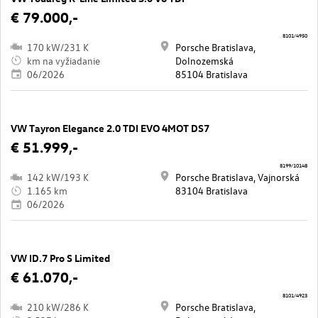
€ 79.000,-
8101/4950
170 kW/231 K
Porsche Bratislava,
km na vyžiadanie
Dolnozemská
06/2026
85104 Bratislava
VW Tayron Elegance 2.0 TDI EVO 4MOT DS7
€ 51.999,-
8199/10148
142 kW/193 K
Porsche Bratislava, Vajnorská
1.165 km
83104 Bratislava
06/2026
VW ID.7 Pro S Limited
€ 61.070,-
8101/4923
210 kW/286 K
Porsche Bratislava,