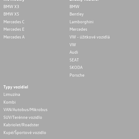
BMW X3
BMW
BMW X5
Bentley
Mercedes C
Lamborghini
Mercedes E
Mercedes
Mercedes A
VW - úžitkové vozidlá
VW
Audi
SEAT
SKODA
Porsche
Typy vozidiel
Limuzína
Kombi
VAN/Autobus/Mikrobus
SUV/Terénne vozidlo
Kabriolet/Roadster
Kupé/Športové vozidlo