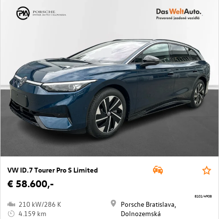
VW ID.7 Tourer Pro S Limited
€ 58.600,-
8101/4908
210 kW/286 K
Porsche Bratislava,
4.159 km
Dolnozemská