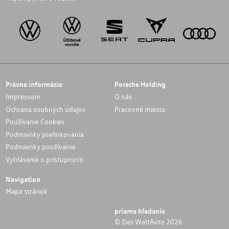
Právne informácie
Porsche Holding
Impressum
O nás
Ochrana osobných údajov
Pracovné miesta
Používanie Cookies
Podmienky prelinkovania
Podmienky používania
Vyhlásenie o prístupnosti
Navigation
Mapa stránok
priame hľadanie
© Das WeltAuto 2026