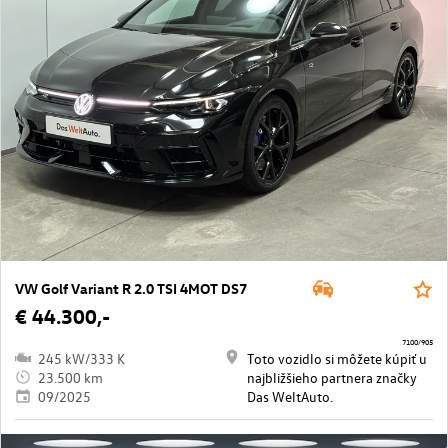
VW Golf Variant R 2.0 TSI 4MOT DS7
€ 44.300,-
7100/905
245 kW/333 K
Toto vozidlo si môžete kúpiť u
23.500 km
najbližšieho partnera značky
09/2025
Das WeltAuto.