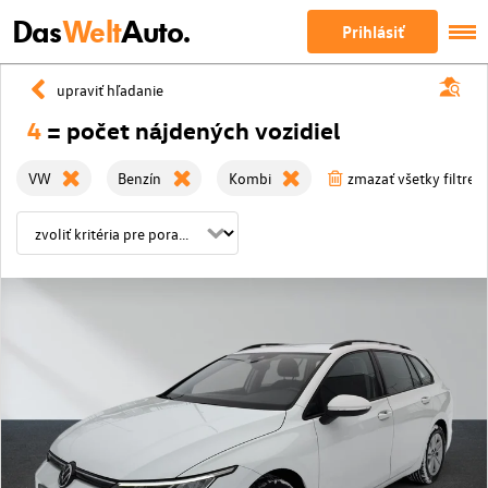
Das
Welt
Auto.
Prihlásiť
upraviť hľadanie
4
= počet nájdených vozidiel
VW
Benzín
Kombi
zmazať všetky filtre