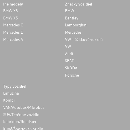
Iné modely
Značky vozidiel
BMW X3
BMW
BMW X5
Bentley
Mercedes C
Lamborghini
Mercedes E
Mercedes
Mercedes A
VW - úžitkové vozidlá
VW
Audi
SEAT
SKODA
Porsche
Typy vozidiel
Limuzína
Kombi
VAN/Autobus/Mikrobus
SUV/Terénne vozidlo
Kabriolet/Roadster
Kupé/Športové vozidlo