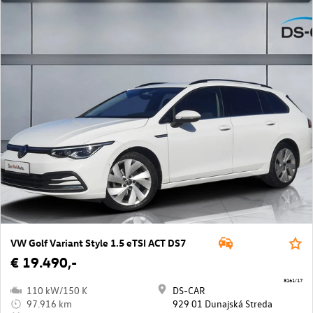
VW Golf Variant Style 1.5 eTSI ACT DS7
€ 19.490,-
8161/17
110 kW/150 K
DS-CAR
97.916 km
929 01 Dunajská Streda