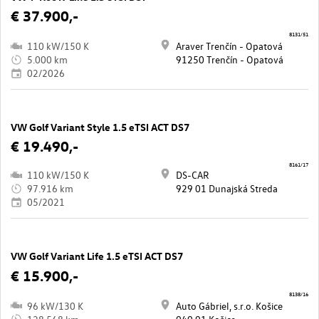
€ 37.900,-
8131/51
110 kW/150 K
Araver Trenčín - Opatová
5.000 km
91250 Trenčín - Opatová
02/2026
VW Golf Variant Style 1.5 eTSI ACT DS7
€ 19.490,-
8161/17
110 kW/150 K
DS-CAR
97.916 km
929 01 Dunajská Streda
05/2021
VW Golf Variant Life 1.5 eTSI ACT DS7
€ 15.900,-
8138/16
96 kW/130 K
Auto Gábriel, s.r.o. Košice