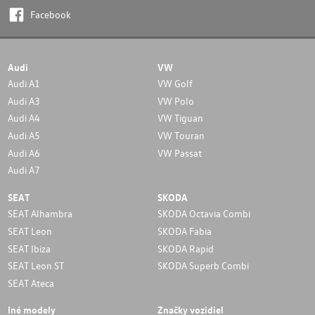
Facebook
Audi
VW
Audi A1
VW Golf
Audi A3
VW Polo
Audi A4
VW Tiguan
Audi A5
VW Touran
Audi A6
VW Passat
Audi A7
SEAT
SKODA
SEAT Alhambra
SKODA Octavia Combi
SEAT Leon
SKODA Fabia
SEAT Ibiza
SKODA Rapid
SEAT Leon ST
SKODA Superb Combi
SEAT Ateca
Iné modely
Značky vozidiel