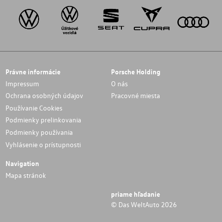
Právne informácie
Porsche Holding
Impressum
O nás
Ochrana osobných údajov
Pracovné miesta
Používanie Cookies
Podmienky prelinkovania
Podmienky používania
Vyhlásenie o prístupnosti
Navigation
Mapa stránok
priame hľadanie
© Das WeltAuto 2026