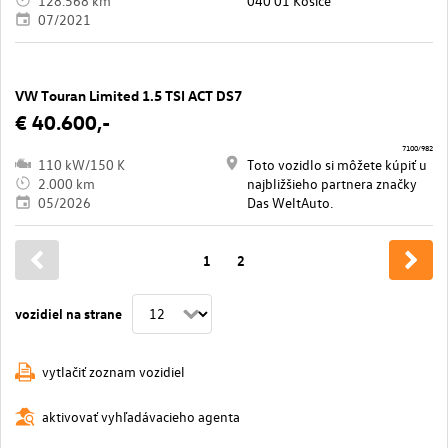
128.568 km
040 01 Košice
07/2021
VW Touran Limited 1.5 TSI ACT DS7
€ 40.600,-
7100/982
110 kW/150 K
Toto vozidlo si môžete kúpiť u
2.000 km
najbližšieho partnera značky
05/2026
Das WeltAuto.
1
2
vozidiel na strane
vytlačiť zoznam vozidiel
aktivovať vyhľadávacieho agenta