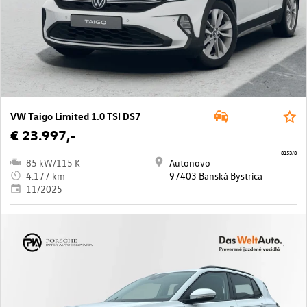
VW Taigo Limited 1.0 TSI DS7
€ 23.997,-
8153/8
85 kW/115 K
Autonovo
4.177 km
97403 Banská Bystrica
11/2025