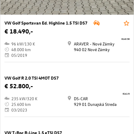
VW Golf Sportsvan Ed. Highline 1.5 TSI DS7
€ 18.490,-
8145/38
96 kW/130 K
ARAVER - Nové Zámky
48.000 km
940 02 Nové Zámky
05/2019
VW Golf R 2.0 TSI 4MOT DS7
€ 52.800,-
8161/8
235 kW/320 K
DS-CAR
25.600 km
929 01 Dunajská Streda
03/2023
VW T-Roc R-Line 1.5 eTSI DS7