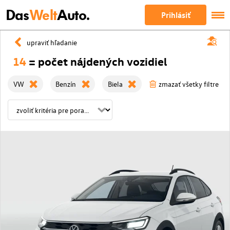
Das
Welt
Auto.
Prihlásiť
upraviť hľadanie
14
= počet nájdených vozidiel
VW
Benzín
Biela
zmazať všetky filtre