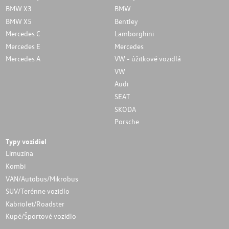
BMW X3
BMW
BMW X5
Bentley
Mercedes C
Lamborghini
Mercedes E
Mercedes
Mercedes A
VW - úžitkové vozidlá
VW
Audi
SEAT
SKODA
Porsche
Typy vozidiel
Limuzína
Kombi
VAN/Autobus/Mikrobus
SUV/Terénne vozidlo
Kabriolet/Roadster
Kupé/Športové vozidlo