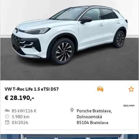
VW T-Roc Life 1.5 eTSI DS7
€ 28.190,-
8101/4919
85 kW/116 K
Porsche Bratislava,
5.980 km
Dolnozemská
03/2026
85104 Bratislava