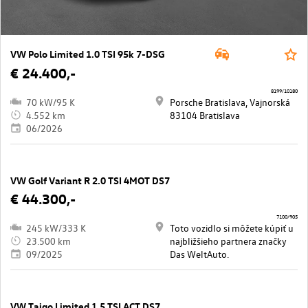
VW Polo Limited 1.0 TSI 95k 7-DSG
€ 24.400,-
8199/10180
70 kW/95 K
Porsche Bratislava, Vajnorská
4.552 km
83104 Bratislava
06/2026
VW Golf Variant R 2.0 TSI 4MOT DS7
€ 44.300,-
7100/905
245 kW/333 K
Toto vozidlo si môžete kúpiť u
23.500 km
najbližšieho partnera značky
09/2025
Das WeltAuto.
VW Taigo Limited 1.5 TSI ACT DS7