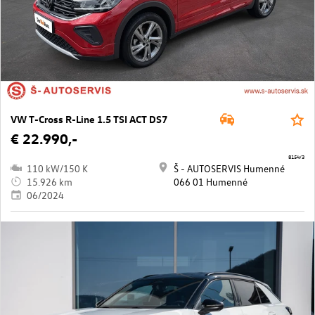
VW T-Cross R-Line 1.5 TSI ACT DS7
€ 22.990,-
8154/3
110 kW/150 K
Š - AUTOSERVIS Humenné
15.926 km
066 01 Humenné
06/2024