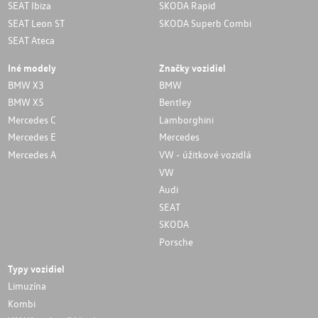
SEAT Ibiza
SKODA Rapid
SEAT Leon ST
SKODA Superb Combi
SEAT Ateca
Iné modely
Značky vozidiel
BMW X3
BMW
BMW X5
Bentley
Mercedes C
Lamborghini
Mercedes E
Mercedes
Mercedes A
VW - úžitkové vozidlá
VW
Audi
SEAT
SKODA
Porsche
Typy vozidiel
Limuzína
Kombi