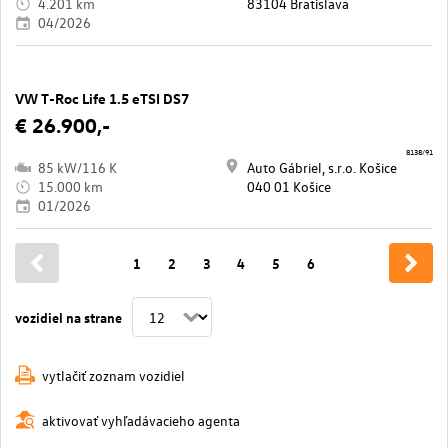
4.201 km
83104 Bratislava
04/2026
VW T-Roc Life 1.5 eTSI DS7
€ 26.900,-
8138/91
85 kW/116 K
Auto Gábriel, s.r.o. Košice
15.000 km
040 01 Košice
01/2026
1
2
3
4
5
6
vozidiel na strane
vytlačiť zoznam vozidiel
aktivovať vyhľadávacieho agenta