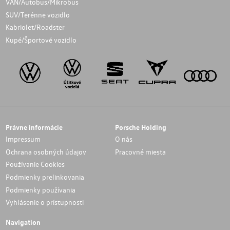
VAN/Autobus/Mikrobus
SUV/Terénne vozidlo
Kabriolet/Roadster
Kupé/Športové vozidlo
Právne informácie
Porsche Holding
Impressum
O nás
Ochrana osobných údajov
Pracovné miesta
Používanie Cookies
Podmienky prelinkovania
Podmienky používania
Vyhlásenie o prístupnosti
Navigation