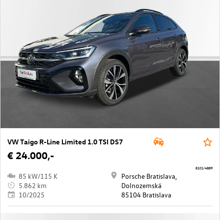
VW Taigo R-Line Limited 1.0 TSI DS7
€ 24.000,-
8101/4889
85 kW/115 K
Porsche Bratislava,
5.862 km
Dolnozemská
10/2025
85104 Bratislava