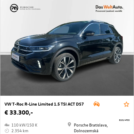
VW T-Roc R-Line Limited 1.5 TSI ACT DS7
€ 33.300,-
8101/4933
110 kW/150 K
Porsche Bratislava,
2.354 km
Dolnozemská