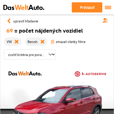
Das
Welt
Auto.
Prihlásiť
upraviť hľadanie
69
= počet nájdených vozidiel
VW
Benzín
zmazať všetky filtre