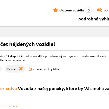
uložené vozidlá
0
por
podrobné vyhľ
čet nájdených vozidiel
e sú k dispozícii žiadne vozidlá v požadovanej konfigurácii. Skúste zmeniť alebo
itéria vyhľadávania:
Benzín
zmazať všetky filtre
ternatíva
Vozidlá z našej ponuky, ktoré by Vás mohli z
vne informácie