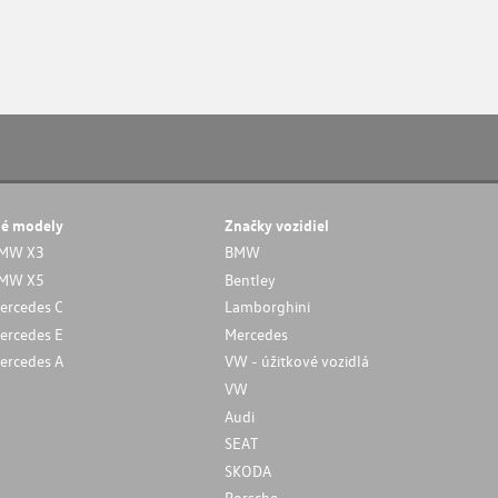
né modely
Značky vozidiel
MW X3
BMW
MW X5
Bentley
ercedes C
Lamborghini
ercedes E
Mercedes
ercedes A
VW - úžitkové vozidlá
VW
Audi
SEAT
SKODA
Porsche