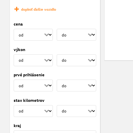
doplniť ďalšie vozidlo
cena
výkon
prvé prihlásenie
stav kilometrov
kraj