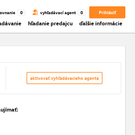
Prihlásiť
ovnanie
0
vyhľadávací agent
0
adávanie
hľadanie predajcu
ďalšie informácie
aktivovať vyhľadávacieho agenta
aujímať: