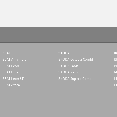
SEAT
SKODA
I
SEAT Alhambra
SKODA Octavia Combi
B
SEAT Leon
SKODA Fabia
B
SEAT Ibiza
SKODA Rapid
M
SEAT Leon ST
SKODA Superb Combi
M
SEAT Ateca
M