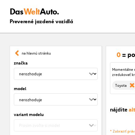
Das
Welt
Auto.
Preverené jazdené vozidlá
0
= po
na hlavnú stránku
značka
Momentálne ni
zredukovať kr
Toyota
model
nájdite
al
variant modelu
* Zobraziť prá