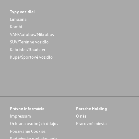
Typy vozidiel
Limuzína
Kombi
VAN/Autobus/Mikrobus
SUV/Terénne vozidlo
Kabriolet/Roadster
Kupé/Športové vozidlo
Právne informácie
Porsche Holding
Impressum
O nás
Ochrana osobných údajov
Pracovné miesta
Používanie Cookies
Podmienky prelinkovania