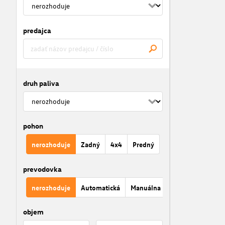
predajca
druh paliva
pohon
nerozhoduje
Zadný
4x4
Predný
prevodovka
nerozhoduje
Automatická
Manuálna
objem