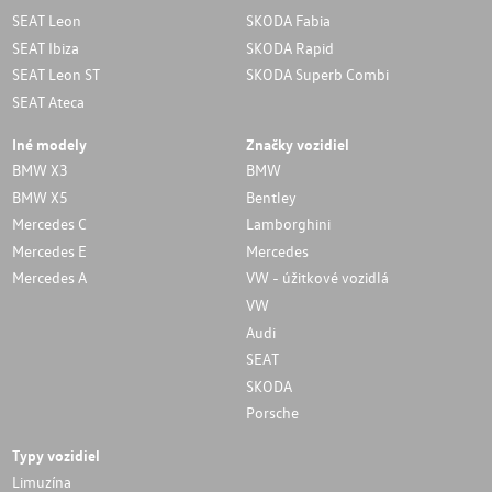
SEAT Leon
SKODA Fabia
SEAT Ibiza
SKODA Rapid
SEAT Leon ST
SKODA Superb Combi
SEAT Ateca
Iné modely
Značky vozidiel
BMW X3
BMW
BMW X5
Bentley
Mercedes C
Lamborghini
Mercedes E
Mercedes
Mercedes A
VW - úžitkové vozidlá
VW
Audi
SEAT
SKODA
Porsche
Typy vozidiel
Limuzína