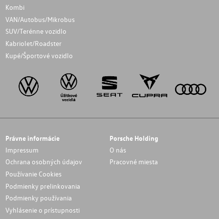
Kombi
VAN/Autobus/Mikrobus
SUV/Terénne vozidlo
Kabriolet/Roadster
Kupé/Športové vozidlo
Právne informácie
Porsche Holding
Impressum
O nás
Ochrana osobných údajov
Pracovné miesta
Používanie Cookies
Podmienky prelinkovania
Podmienky používania
Vyhlásenie o prístupnosti