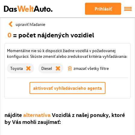
Das
Welt
Auto.
Prihlásiť
upraviť hľadanie
0
= počet nájdených vozidiel
Momentálne nie sú k dispozícii žiadne vozidlá v požadovanej
konfigurácii. Skúste zmeniť alebo zredukovať kritéria vyhľadávania:
Toyota
Diesel
zmazať všetky filtre
aktivovať vyhľadávacieho agenta
nájdite
alternatíva
Vozidlá z našej ponuky, ktoré
by Vás mohli zaujímať: