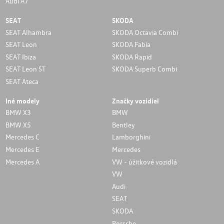
Audi A7
SEAT
SKODA
SEAT Alhambra
SKODA Octavia Combi
SEAT Leon
SKODA Fabia
SEAT Ibiza
SKODA Rapid
SEAT Leon ST
SKODA Superb Combi
SEAT Ateca
Iné modely
Značky vozidiel
BMW X3
BMW
BMW X5
Bentley
Mercedes C
Lamborghini
Mercedes E
Mercedes
Mercedes A
VW - úžitkové vozidlá
VW
Audi
SEAT
SKODA
Porsche