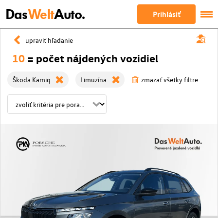
Das
Welt
Auto.
Prihlásiť
upraviť hľadanie
10
= počet nájdených vozidiel
Škoda Kamiq
Limuzína
zmazať všetky filtre