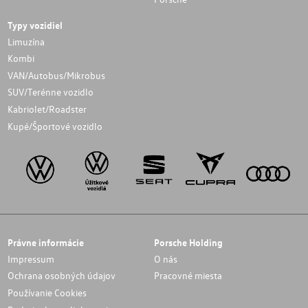
Typy vozidiel
Limuzína
Kombi
VAN/Autobus/Mikrobus
SUV/Terénne vozidlo
Kabriolet/Roadster
Kupé/Športové vozidlo
Právne informácie
Porsche Holding
Impressum
O nás
Ochrana osobných údajov
Pracovné miesta
Používanie Cookies