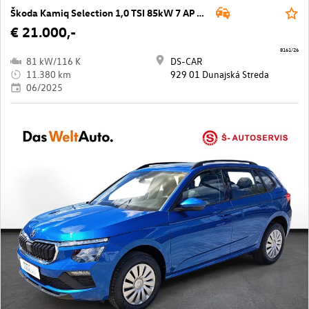
Škoda Kamiq Selection 1,0 TSI 85kW 7 AP DSG
€ 21.000,-
8161/26
81 kW/116 K
DS-CAR
11.380 km
929 01 Dunajská Streda
06/2025