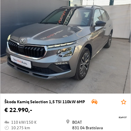
Škoda Kamiq Selection 1,5 TSI 110kW 6MP
€ 22.990,-
8169/37
110 kW/150 K
BOAT
10.275 km
831 04 Bratislava