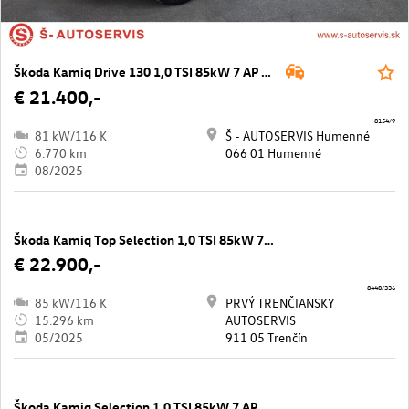
Škoda Kamiq Drive 130 1,0 TSI 85kW 7 AP DSG
€ 21.400,-
8154/9
81 kW/116 K
Š - AUTOSERVIS Humenné
6.770 km
066 01 Humenné
08/2025
Škoda Kamiq Top Selection 1,0 TSI 85kW 7AP DSG
€ 22.900,-
8448/336
85 kW/116 K
PRVÝ TRENČIANSKY
15.296 km
AUTOSERVIS
05/2025
911 05 Trenčín
Škoda Kamiq Selection 1,0 TSI 85kW 7 AP DSG