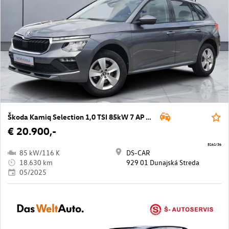
Škoda Kamiq Selection 1,0 TSI 85kW 7 AP DSG
€ 20.900,-
8161/36
85 kW/116 K
DS-CAR
18.630 km
929 01 Dunajská Streda
05/2025