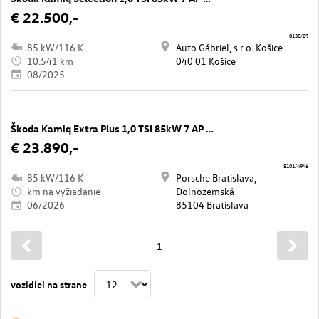
€ 22.500,-
8138/29
85 kW/116 K
Auto Gábriel, s.r.o. Košice
10.541 km
040 01 Košice
08/2025
Škoda Kamiq Extra Plus 1,0 TSI 85kW 7 AP DSG
€ 23.890,-
8101/4946
85 kW/116 K
Porsche Bratislava,
km na vyžiadanie
Dolnozemská
06/2026
85104 Bratislava
1
vozidiel na strane