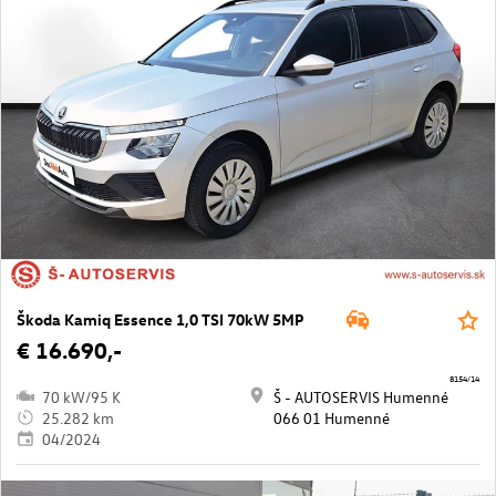
Škoda Kamiq Essence 1,0 TSI 70kW 5MP
€ 16.690,-
8154/14
70 kW/95 K
Š - AUTOSERVIS Humenné
25.282 km
066 01 Humenné
04/2024