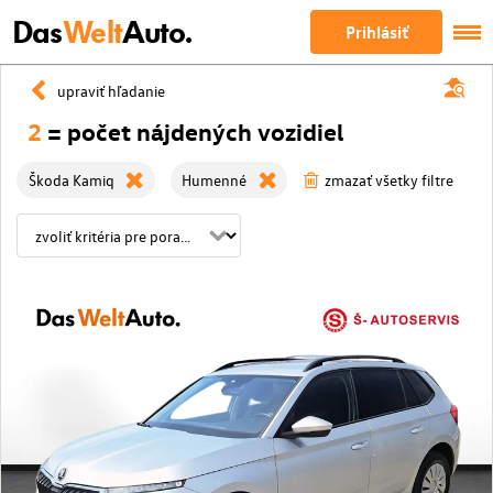
Das
Welt
Auto.
Prihlásiť
upraviť hľadanie
2
= počet nájdených vozidiel
Škoda Kamiq
Humenné
zmazať všetky filtre