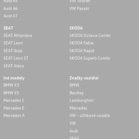
Audi A5
VW Touran
Audi A6
VW Passat
Audi A7
SEAT
SKODA
SEAT Alhambra
SKODA Octavia Combi
SEAT Leon
SKODA Fabia
SEAT Ibiza
SKODA Rapid
SEAT Leon ST
SKODA Superb Combi
SEAT Ateca
Iné modely
Značky vozidiel
BMW X3
BMW
BMW X5
Bentley
Mercedes C
Lamborghini
Mercedes E
Mercedes
Mercedes A
VW - úžitkové vozidlá
VW
Audi
SEAT