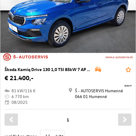
Škoda Kamiq Drive 130 1,0 TSI 85kW 7 AP DSG
€ 21.400,-
8154/9
81 kW/116 K
Š - AUTOSERVIS Humenné
6.770 km
066 01 Humenné
08/2025
1
vozidiel na strane