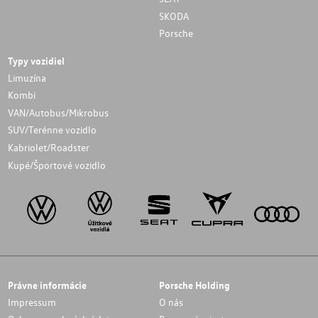
SKODA
Porsche
Typy vozidiel
Limuzína
Kombi
VAN/Autobus/Mikrobus
SUV/Terénne vozidlo
Kabriolet/Roadster
Kupé/Športové vozidlo
Právne informácie
Porsche Holding
Impressum
O nás