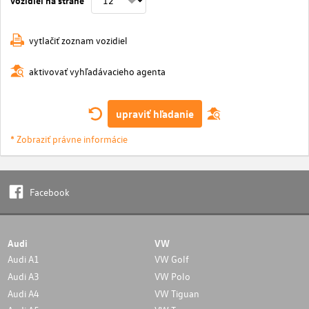
vytlačiť zoznam vozidiel
aktivovať vyhľadávacieho agenta
upraviť hľadanie
* Zobraziť právne informácie
Facebook
Audi
VW
Audi A1
VW Golf
Audi A3
VW Polo
Audi A4
VW Tiguan