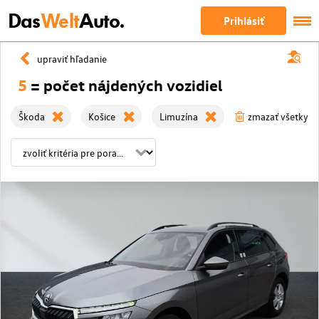
Das
Welt
Auto.
Prihlásiť
upraviť hľadanie
5
= počet nájdených vozidiel
Škoda
Košice
Limuzína
zmazať všetky fil