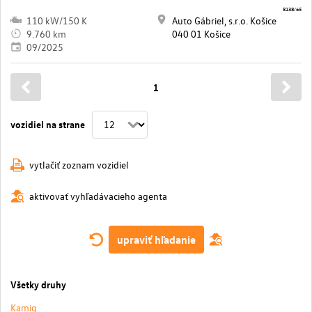
8138/65
110 kW/150 K
Auto Gábriel, s.r.o. Košice
9.760 km
040 01 Košice
09/2025
1
vozidiel na strane
vytlačiť zoznam vozidiel
aktivovať vyhľadávacieho agenta
upraviť hľadanie
Všetky druhy
Kamiq