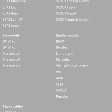
SEAT Alhambra
SKODA Octavia Combi
SEAT Leon
SKODA Fabia
SEAT Ibiza
SKODA Rapid
SEAT Leon ST
SKODA Superb Combi
SEAT Ateca
Iné modely
Značky vozidiel
BMW X3
BMW
BMW X5
Bentley
Mercedes C
Lamborghini
Mercedes E
Mercedes
Mercedes A
VW - úžitkové vozidlá
VW
Audi
SEAT
SKODA
Porsche
Typy vozidiel
Limuzína