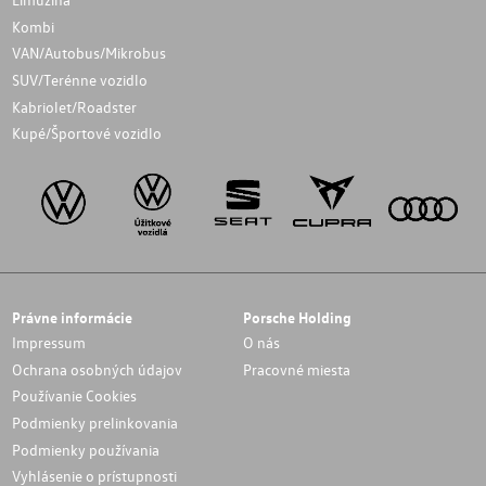
Kombi
VAN/Autobus/Mikrobus
SUV/Terénne vozidlo
Kabriolet/Roadster
Kupé/Športové vozidlo
Právne informácie
Porsche Holding
Impressum
O nás
Ochrana osobných údajov
Pracovné miesta
Používanie Cookies
Podmienky prelinkovania
Podmienky používania
Vyhlásenie o prístupnosti