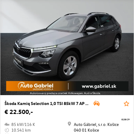
Škoda Kamiq Selection 1,0 TSI 85kW 7 AP DSG
€ 22.500,-
8138/29
85 kW/116 K
Auto Gábriel, s.r.o. Košice
10.541 km
040 01 Košice