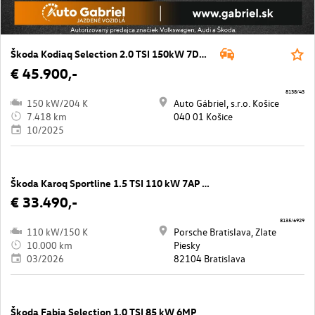
Škoda Kodiaq Selection 2.0 TSI 150kW 7DSG 4x4
€ 45.900,-
8138/43
150 kW/204 K
Auto Gábriel, s.r.o. Košice
7.418 km
040 01 Košice
10/2025
Škoda Karoq Sportline 1.5 TSI 110 kW 7AP DSG
€ 33.490,-
8135/6929
110 kW/150 K
Porsche Bratislava, Zlate
10.000 km
Piesky
03/2026
82104 Bratislava
Škoda Fabia Selection 1,0 TSI 85 kW 6MP