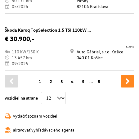
30.171 km
Piesky
05/2024
82104 Bratislava
Škoda Karoq TopSelection 1,5 TSI 110kW 7AP DSG
€ 30.900,-
8138/73
110 kW/150 K
Auto Gábriel, s.r.o. Košice
13.457 km
040 01 Košice
09/2025
1
2
3
4
5
...
8
vozidiel na strane
vytlačiť zoznam vozidiel
aktivovať vyhľadávacieho agenta