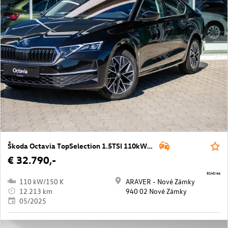
Škoda Octavia TopSelection 1.5TSI 110kW 7DSG e
€ 32.790,-
8145/66
110 kW/150 K
ARAVER - Nové Zámky
12.213 km
940 02 Nové Zámky
05/2025