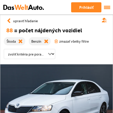
Das
Welt
Auto.
Prihlásiť
upraviť hľadanie
88
= počet nájdených vozidiel
Škoda
Benzín
zmazať všetky filtre