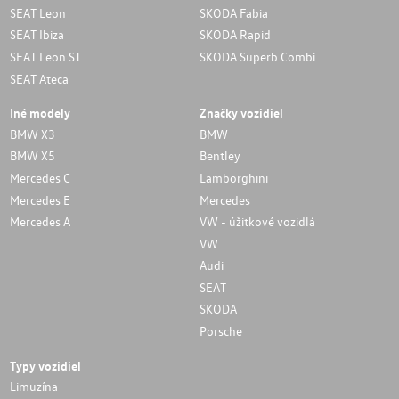
SEAT Leon
SKODA Fabia
SEAT Ibiza
SKODA Rapid
SEAT Leon ST
SKODA Superb Combi
SEAT Ateca
Iné modely
Značky vozidiel
BMW X3
BMW
BMW X5
Bentley
Mercedes C
Lamborghini
Mercedes E
Mercedes
Mercedes A
VW - úžitkové vozidlá
VW
Audi
SEAT
SKODA
Porsche
Typy vozidiel
Limuzína