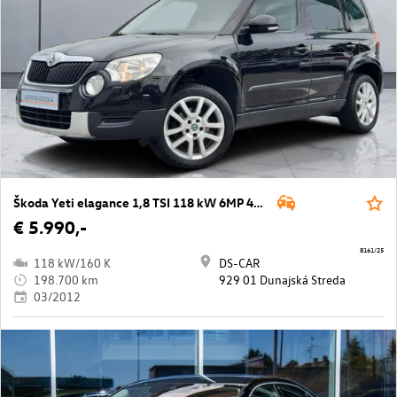
Škoda Yeti elagance 1,8 TSI 118 kW 6MP 4x4
€ 5.990,-
8161/25
118 kW/160 K
DS-CAR
198.700 km
929 01 Dunajská Streda
03/2012