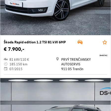
Škoda Rapid edition 1.2 TSI 81 kW 6MP
€ 7.900,-
8448/342
81 kW/110 K
PRVÝ TRENČIANSKY
185.150 km
AUTOSERVIS
07/2015
911 05 Trenčín