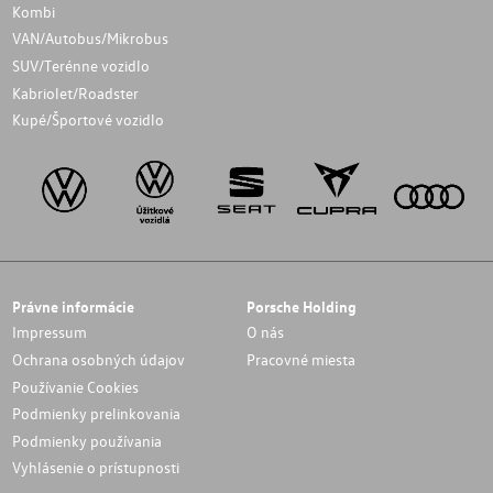
Kombi
VAN/Autobus/Mikrobus
SUV/Terénne vozidlo
Kabriolet/Roadster
Kupé/Športové vozidlo
Právne informácie
Porsche Holding
Impressum
O nás
Ochrana osobných údajov
Pracovné miesta
Používanie Cookies
Podmienky prelinkovania
Podmienky používania
Vyhlásenie o prístupnosti