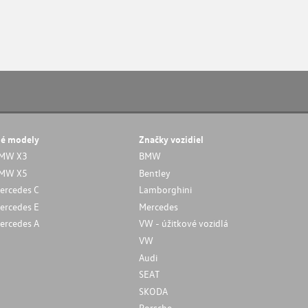
né modely
Značky vozidiel
MW X3
BMW
MW X5
Bentley
ercedes C
Lamborghini
ercedes E
Mercedes
ercedes A
VW - úžitkové vozidlá
VW
Audi
SEAT
SKODA
Porsche