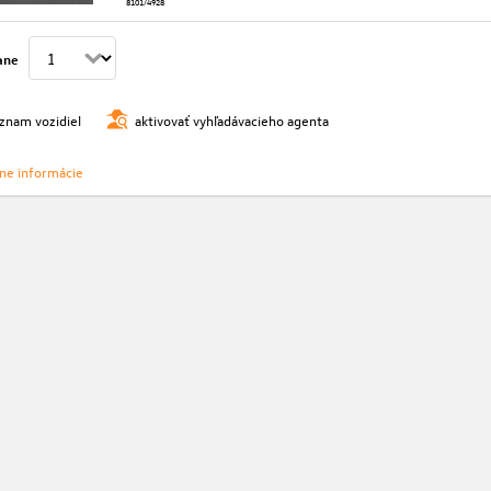
8101/4928
ane
oznam vozidiel
aktivovať vyhľadávacieho agenta
vne informácie