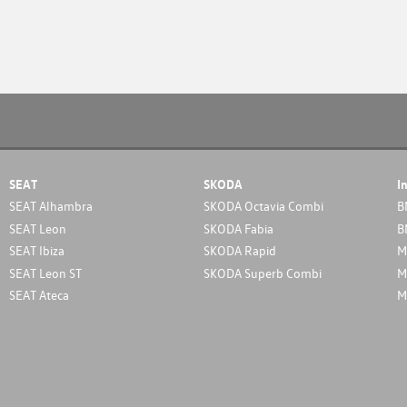
SEAT
SKODA
I
SEAT Alhambra
SKODA Octavia Combi
B
SEAT Leon
SKODA Fabia
B
SEAT Ibiza
SKODA Rapid
M
SEAT Leon ST
SKODA Superb Combi
M
SEAT Ateca
M