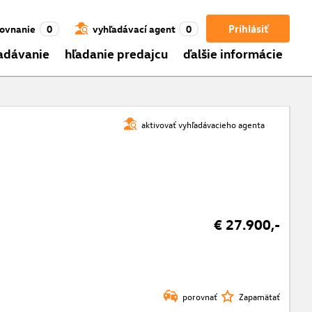
Prihlásiť
ovnanie
0
vyhľadávací agent
0
adávanie
hľadanie predajcu
ďalšie informácie
aktivovať vyhľadávacieho agenta
€ 27.900,-
porovnať
Zapamätať