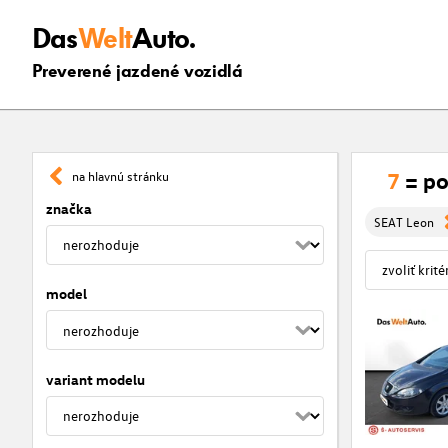
Das
Welt
Auto.
Preverené jazdené vozidlá
7
= po
na hlavnú stránku
značka
SEAT Leon
model
variant modelu