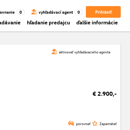
Prihlásiť
ovnanie
0
vyhľadávací agent
0
adávanie
hľadanie predajcu
ďalšie informácie
aktivovať vyhľadávacieho agenta
€ 2.900,-
porovnať
Zapamätať