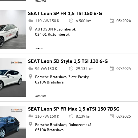
8101/4928
SEAT Leon SP FR 1,5 TSI 150 6-G
110 kW/150 K
6.500 km
05/2024
AUTOSUN Ružomberok
034 01 Ružomberok
8460/5
SEAT Leon 5D Style 1,5 TSI 130 6-G
96 kW/130 K
29.135 km
07/2024
Porsche Bratislava, Zlate Piesky
82104 Bratislava
8135/7059
SEAT Leon SP FR Max 1,5 eTSI 150 7DSG
110 kW/150 K
8.139 km
02/2025
Porsche Bratislava, Dolnozemská
85104 Bratislava