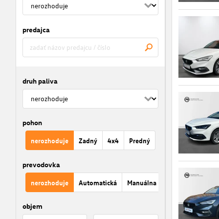
predajca
druh paliva
pohon
nerozhoduje
Zadný
4x4
Predný
prevodovka
nerozhoduje
Automatická
Manuálna
objem