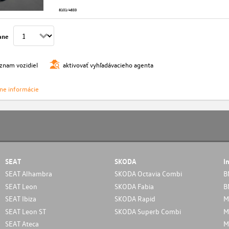
8101/4833
ane
oznam vozidiel
aktivovať vyhľadávacieho agenta
vne informácie
SEAT
SKODA
I
SEAT Alhambra
SKODA Octavia Combi
B
SEAT Leon
SKODA Fabia
B
SEAT Ibiza
SKODA Rapid
M
SEAT Leon ST
SKODA Superb Combi
M
SEAT Ateca
M