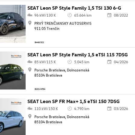
SEAT Leon SP Style Family 1,5 TSI 130 6-G
96 kW/130 K
65.664 km
08/2022
PRVÝ TRENČIANSKY AUTOSERVIS
911 05 Trenčín
8448/321
SEAT Leon SP Style Family 1,5 eTSI 115 7DSG
85 kW/115 K
5.045 km
04/2026
Porsche Bratislava, Dolnozemská
85104 Bratislava
8101/4934
SEAT Leon SP FR Max+ 1,5 eTSI 150 7DSG
110 kW/150 K
4.790 km
03/2026
Porsche Bratislava, Dolnozemská
85104 Bratislava