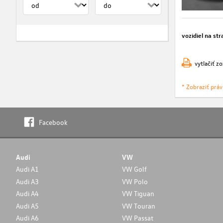
vozidiel na str
vytlačiť z
* Zobraziť prá
Facebook
Audi
VW
Audi A1
VW Golf
Audi A3
VW Polo
Audi A4
VW Tiguan
Audi A5
VW Touran
Audi A6
VW Passat