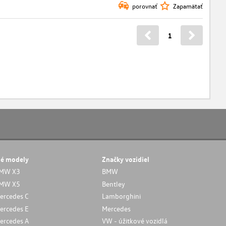
porovnať
Zapamätať
1
né modely
Značky vozidiel
MW X3
BMW
MW X5
Bentley
ercedes C
Lamborghini
ercedes E
Mercedes
ercedes A
VW - úžitkové vozidlá