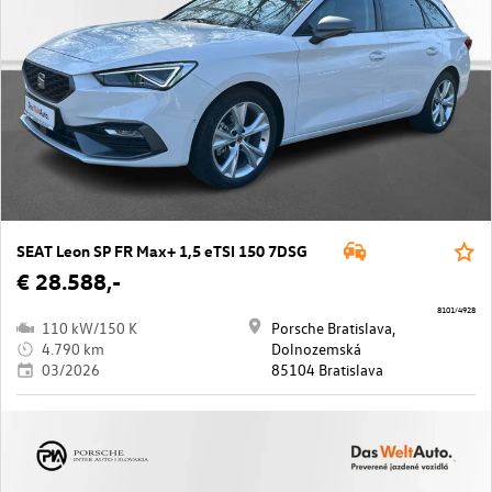
SEAT Leon SP FR Max+ 1,5 eTSI 150 7DSG
€ 28.588,-
8101/4928
110 kW/150 K
Porsche Bratislava,
4.790 km
Dolnozemská
03/2026
85104 Bratislava