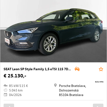
SEAT Leon SP Style Family 1,5 eTSI 115 7DSG
€ 25.130,-
8101/4934
85 kW/115 K
Porsche Bratislava,
5.045 km
Dolnozemská
04/2026
85104 Bratislava