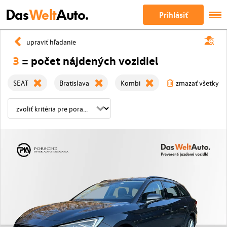
Das
Welt
Auto.
Prihlásiť
upraviť hľadanie
3
= počet nájdených vozidiel
SEAT
Bratislava
Kombi
zmazať všetky fil