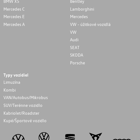
BMW X5
Bentley
Mercedes C
Lamborghini
Mercedes E
Mercedes
Mercedes A
VW - úžitkové vozidlá
VW
Audi
SEAT
SKODA
Porsche
Typy vozidiel
Limuzína
Kombi
VAN/Autobus/Mikrobus
SUV/Terénne vozidlo
Kabriolet/Roadster
Kupé/Športové vozidlo