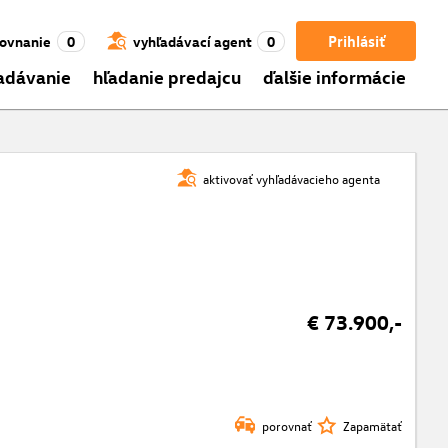
Prihlásiť
ovnanie
0
vyhľadávací agent
0
adávanie
hľadanie predajcu
ďalšie informácie
aktivovať vyhľadávacieho agenta
€ 73.900,-
porovnať
Zapamätať