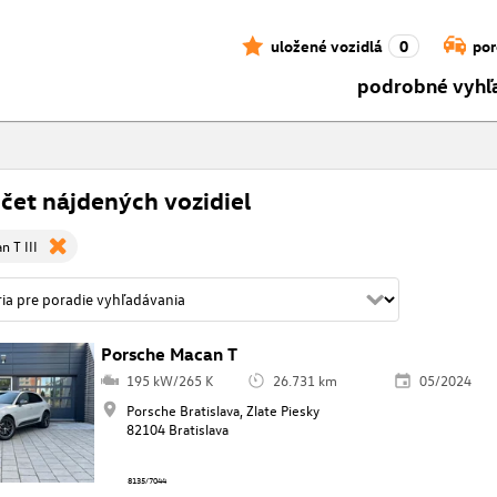
uložené vozidlá
0
por
podrobné vyhľ
čet nájdených vozidiel
n T III
Porsche Macan T
195 kW/265 K
26.731 km
05/2024
Porsche Bratislava, Zlate Piesky
82104 Bratislava
8135/7044