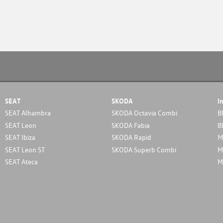
SEAT
SKODA
I
SEAT Alhambra
SKODA Octavia Combi
B
SEAT Leon
SKODA Fabia
B
SEAT Ibiza
SKODA Rapid
M
SEAT Leon ST
SKODA Superb Combi
M
SEAT Ateca
M