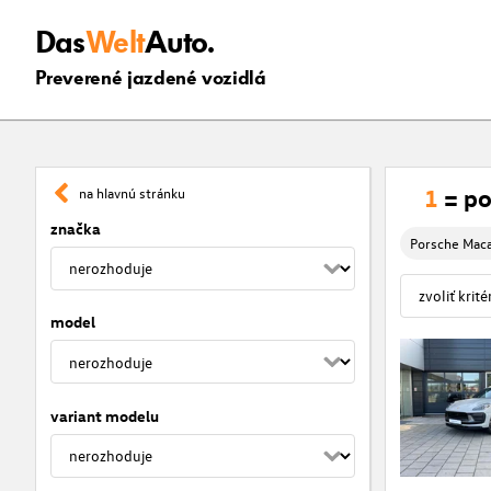
Das
Welt
Auto.
Preverené jazdené vozidlá
1
= po
na hlavnú stránku
značka
Porsche Maca
model
variant modelu