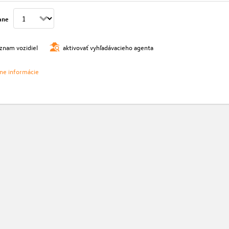
ane
oznam vozidiel
aktivovať vyhľadávacieho agenta
vne informácie