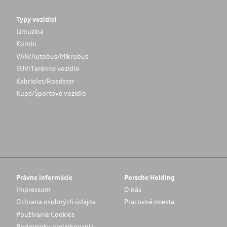
Typy vozidiel
Limuzína
Kombi
VAN/Autobus/Mikrobus
SUV/Terénne vozidlo
Kabriolet/Roadster
Kupé/Športové vozidlo
Právne informácie
Porsche Holding
Impressum
O nás
Ochrana osobných údajov
Pracovné miesta
Používanie Cookies
Podmienky prelinkovania