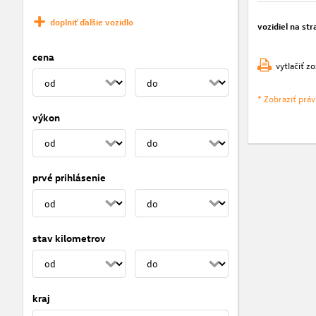
doplniť ďalšie vozidlo
vozidiel na str
cena
vytlačiť z
* Zobraziť prá
výkon
prvé prihlásenie
stav kilometrov
kraj