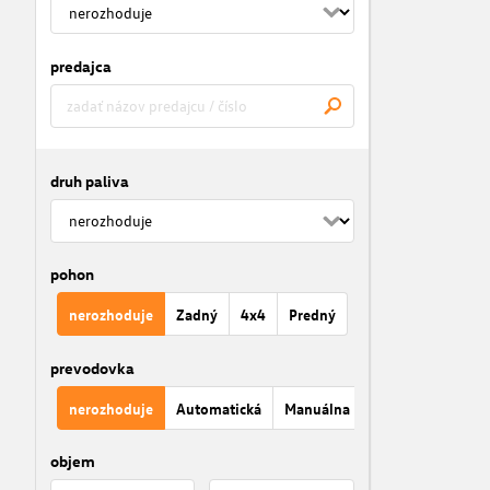
predajca
druh paliva
pohon
nerozhoduje
Zadný
4x4
Predný
prevodovka
nerozhoduje
Automatická
Manuálna
objem