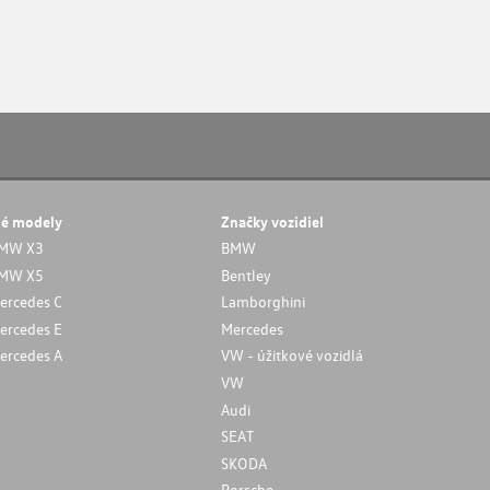
né modely
Značky vozidiel
MW X3
BMW
MW X5
Bentley
ercedes C
Lamborghini
ercedes E
Mercedes
ercedes A
VW - úžitkové vozidlá
VW
Audi
SEAT
SKODA
Porsche