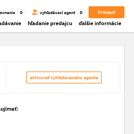
Prihlásiť
ovnanie
0
vyhľadávací agent
0
adávanie
hľadanie predajcu
ďalšie informácie
aktivovať vyhľadávacieho agenta
aujímať: