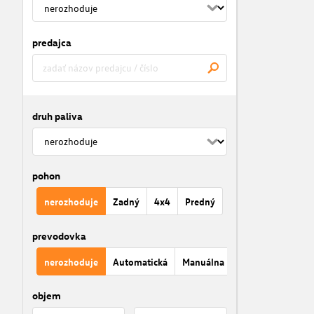
predajca
druh paliva
pohon
nerozhoduje
Zadný
4x4
Predný
prevodovka
nerozhoduje
Automatická
Manuálna
objem