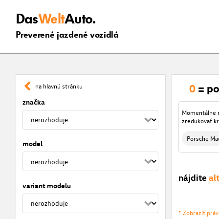
Das
Welt
Auto.
Preverené jazdené vozidlá
0
= po
na hlavnú stránku
značka
Momentálne ni
zredukovať kr
Porsche Ma
model
nájdite
al
variant modelu
* Zobraziť prá