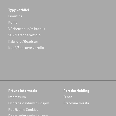
Typy vozidiel
Limuzína
Kombi
VAN/Autobus/Mikrobus
SUV/Terénne vozidlo
Kabriolet/Roadster
Kupé/Športové vozidlo
Právne informácie
Porsche Holding
Impressum
O nás
Ochrana osobných údajov
Pracovné miesta
Používanie Cookies
Podmienky prelinkovania