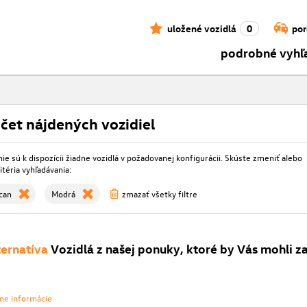
uložené vozidlá
0
por
podrobné vyhľ
čet nájdených vozidiel
e sú k dispozícii žiadne vozidlá v požadovanej konfigurácii. Skúste zmeniť alebo
itéria vyhľadávania:
can
Modrá
zmazať všetky filtre
ternatíva
Vozidlá z našej ponuky, ktoré by Vás mohli z
vne informácie