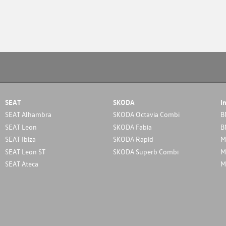
SEAT
SKODA
I
SEAT Alhambra
SKODA Octavia Combi
B
SEAT Leon
SKODA Fabia
B
SEAT Ibiza
SKODA Rapid
M
SEAT Leon ST
SKODA Superb Combi
M
SEAT Ateca
M