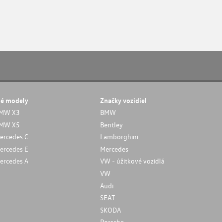
né modely
Značky vozidiel
MW X3
BMW
MW X5
Bentley
ercedes C
Lamborghini
ercedes E
Mercedes
ercedes A
VW - úžitkové vozidlá
VW
Audi
SEAT
SKODA
Porsche