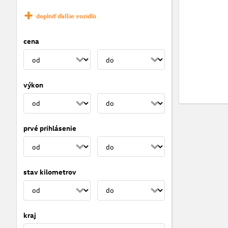
doplniť ďalšie vozidlo
cena
výkon
prvé prihlásenie
stav kilometrov
kraj