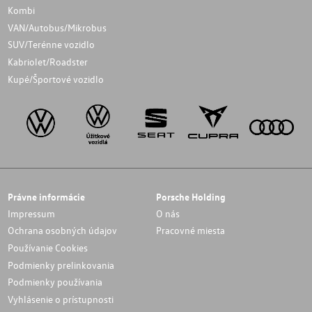
Kombi
VAN/Autobus/Mikrobus
SUV/Terénne vozidlo
Kabriolet/Roadster
Kupé/Športové vozidlo
Právne informácie
Porsche Holding
Impressum
O nás
Ochrana osobných údajov
Pracovné miesta
Používanie Cookies
Podmienky prelinkovania
Podmienky používania
Vyhlásenie o prístupnosti