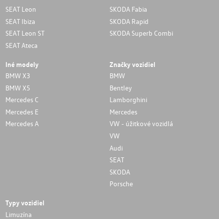
SEAT Leon
SKODA Fabia
SEAT Ibiza
SKODA Rapid
SEAT Leon ST
SKODA Superb Combi
SEAT Ateca
Iné modely
Značky vozidiel
BMW X3
BMW
BMW X5
Bentley
Mercedes C
Lamborghini
Mercedes E
Mercedes
Mercedes A
VW - úžitkové vozidlá
VW
Audi
SEAT
SKODA
Porsche
Typy vozidiel
Limuzína