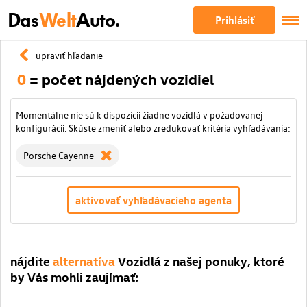
Das
Welt
Auto.
Prihlásiť
upraviť hľadanie
0
= počet nájdených vozidiel
Momentálne nie sú k dispozícii žiadne vozidlá v požadovanej
konfigurácii. Skúste zmeniť alebo zredukovať kritéria vyhľadávania:
Porsche Cayenne
aktivovať vyhľadávacieho agenta
nájdite
alternatíva
Vozidlá z našej ponuky, ktoré
by Vás mohli zaujímať: