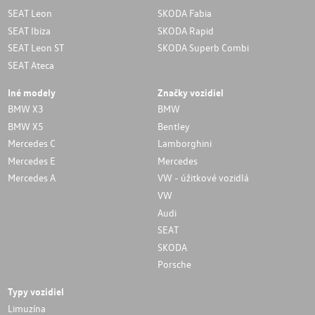
SEAT Leon
SKODA Fabia
SEAT Ibiza
SKODA Rapid
SEAT Leon ST
SKODA Superb Combi
SEAT Ateca
Iné modely
Značky vozidiel
BMW X3
BMW
BMW X5
Bentley
Mercedes C
Lamborghini
Mercedes E
Mercedes
Mercedes A
VW - úžitkové vozidlá
VW
Audi
SEAT
SKODA
Porsche
Typy vozidiel
Limuzína