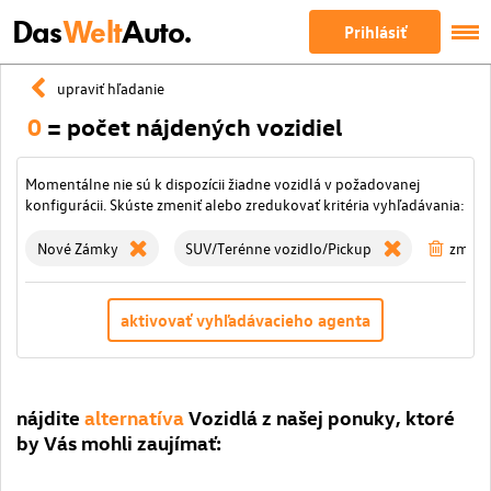
Das
Welt
Auto.
Prihlásiť
upraviť hľadanie
0
= počet nájdených vozidiel
Momentálne nie sú k dispozícii žiadne vozidlá v požadovanej
konfigurácii. Skúste zmeniť alebo zredukovať kritéria vyhľadávania:
Nové Zámky
SUV/Terénne vozidlo/Pickup
zmazať
aktivovať vyhľadávacieho agenta
nájdite
alternatíva
Vozidlá z našej ponuky, ktoré
by Vás mohli zaujímať: