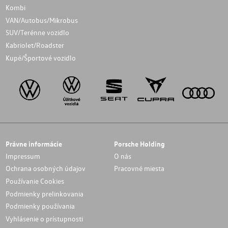
Kombi
VAN/Autobus/Mikrobus
SUV/Terénne vozidlo
Kabriolet/Roadster
Kupé/Športové vozidlo
Právne informácie
Porsche Holding
Impressum
O nás
Ochrana osobných údajov
Pracovné miesta
Používanie Cookies
Podmienky prelinkovania
Podmienky používania
Vyhlásenie o prístupnosti