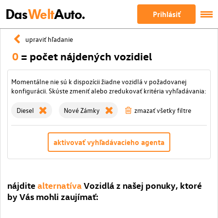
Das
Welt
Auto.
Prihlásiť
upraviť hľadanie
0
= počet nájdených vozidiel
Momentálne nie sú k dispozícii žiadne vozidlá v požadovanej
konfigurácii. Skúste zmeniť alebo zredukovať kritéria vyhľadávania:
Diesel
Nové Zámky
zmazať všetky filtre
aktivovať vyhľadávacieho agenta
nájdite
alternatíva
Vozidlá z našej ponuky, ktoré
by Vás mohli zaujímať: