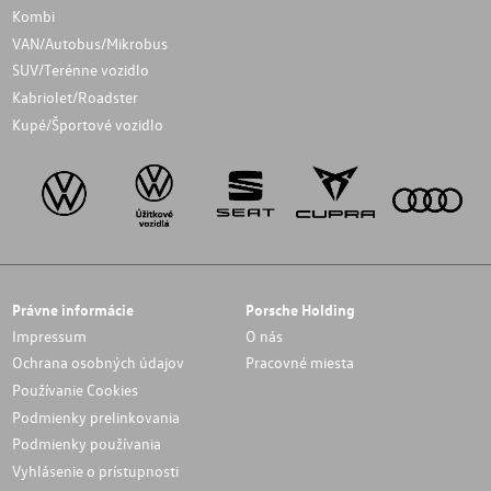
Kombi
VAN/Autobus/Mikrobus
SUV/Terénne vozidlo
Kabriolet/Roadster
Kupé/Športové vozidlo
Právne informácie
Porsche Holding
Impressum
O nás
Ochrana osobných údajov
Pracovné miesta
Používanie Cookies
Podmienky prelinkovania
Podmienky používania
Vyhlásenie o prístupnosti