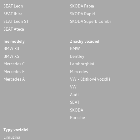
SEAT Leon
SKODA Fabia
SEAT Ibiza
SKODA Rapid
SEAT Leon ST
SKODA Superb Combi
SEAT Ateca
Iné modely
Značky vozidiel
BMW X3
BMW
BMW X5
Bentley
Mercedes C
Lamborghini
Mercedes E
Mercedes
Mercedes A
VW - úžitkové vozidlá
VW
Audi
SEAT
SKODA
Porsche
Typy vozidiel
Limuzína