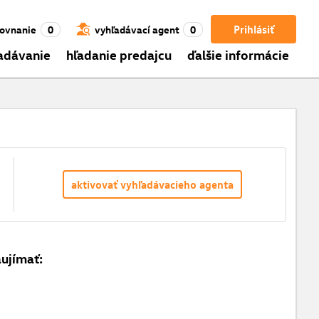
Prihlásiť
ovnanie
0
vyhľadávací agent
0
adávanie
hľadanie predajcu
ďalšie informácie
aktivovať vyhľadávacieho agenta
aujímať: