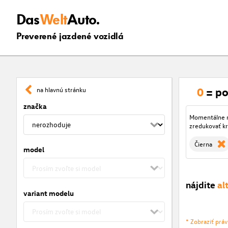
Das
Welt
Auto.
Preverené jazdené vozidlá
0
= po
na hlavnú stránku
značka
Momentálne ni
zredukovať kr
Čierna
model
nájdite
al
variant modelu
* Zobraziť prá