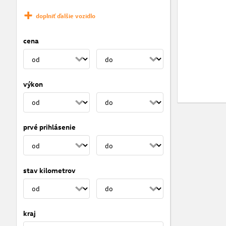
doplniť ďalšie vozidlo
cena
výkon
prvé prihlásenie
stav kilometrov
kraj