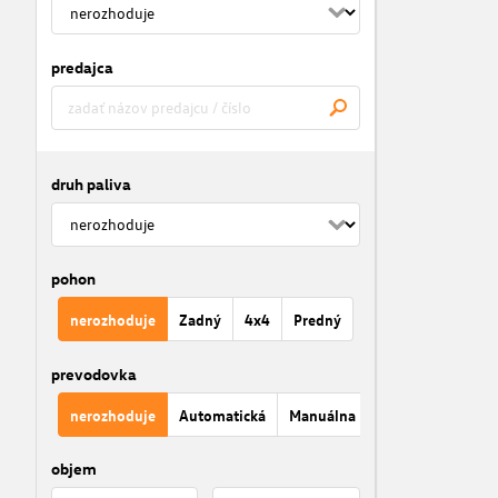
predajca
druh paliva
pohon
nerozhoduje
Zadný
4x4
Predný
prevodovka
nerozhoduje
Automatická
Manuálna
objem