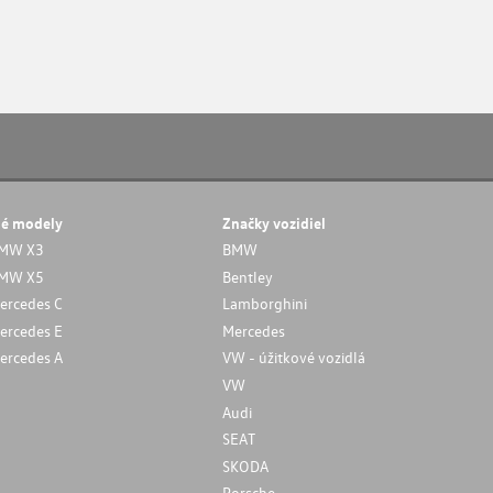
né modely
Značky vozidiel
MW X3
BMW
MW X5
Bentley
ercedes C
Lamborghini
ercedes E
Mercedes
ercedes A
VW - úžitkové vozidlá
VW
Audi
SEAT
SKODA
Porsche