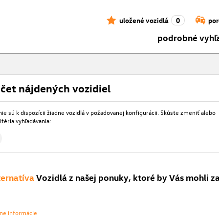
uložené vozidlá
0
por
podrobné vyhľ
čet nájdených vozidiel
e sú k dispozícii žiadne vozidlá v požadovanej konfigurácii. Skúste zmeniť alebo
itéria vyhľadávania:
ternatíva
Vozidlá z našej ponuky, ktoré by Vás mohli z
vne informácie