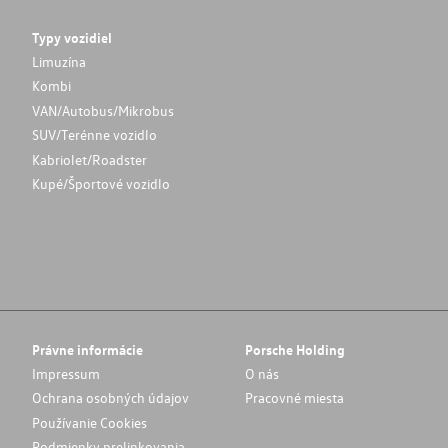
Typy vozidiel
Limuzína
Kombi
VAN/Autobus/Mikrobus
SUV/Terénne vozidlo
Kabriolet/Roadster
Kupé/Športové vozidlo
Právne informácie
Porsche Holding
Impressum
O nás
Ochrana osobných údajov
Pracovné miesta
Používanie Cookies
Podmienky prelinkovania