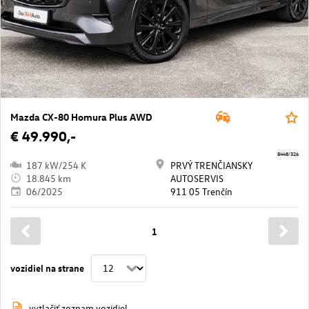
Mazda CX-80 Homura Plus AWD
€ 49.990,-
8448/326
187 kW/254 K
PRVÝ TRENČIANSKY
18.845 km
AUTOSERVIS
06/2025
911 05 Trenčín
1
vozidiel na strane
vytlačiť zoznam vozidiel