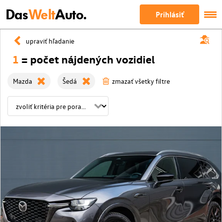
Das
Welt
Auto.
Prihlásiť
upraviť hľadanie
1
= počet nájdených vozidiel
Mazda
Šedá
zmazať všetky filtre