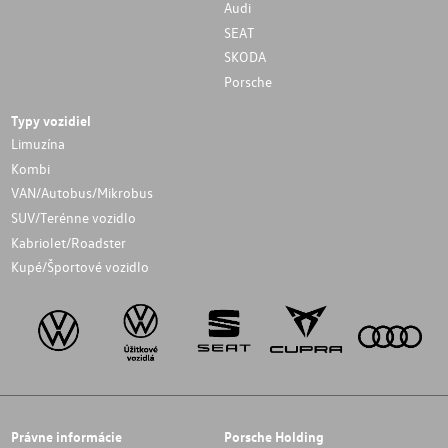
Audi
SEAT
SKODA
Porsche
Typy vozidiel
Limuzína
Kombi
VAN/Autobus/Mikrobus
SUV/Terénne vozidlo
Kabriolet/Roadster
Kupé/Športové vozidlo
Právne informácie
Porsche Holding