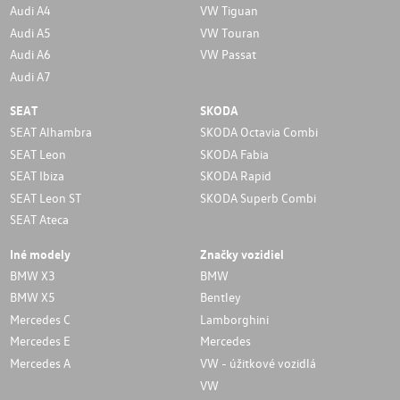
Audi A4
VW Tiguan
Audi A5
VW Touran
Audi A6
VW Passat
Audi A7
SEAT
SKODA
SEAT Alhambra
SKODA Octavia Combi
SEAT Leon
SKODA Fabia
SEAT Ibiza
SKODA Rapid
SEAT Leon ST
SKODA Superb Combi
SEAT Ateca
Iné modely
Značky vozidiel
BMW X3
BMW
BMW X5
Bentley
Mercedes C
Lamborghini
Mercedes E
Mercedes
Mercedes A
VW - úžitkové vozidlá
VW