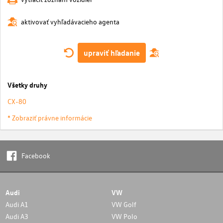
aktivovať vyhľadávacieho agenta
upraviť hľadanie
Všetky druhy
CX-80
* Zobraziť právne informácie
Facebook
Audi
VW
Audi A1
VW Golf
Audi A3
VW Polo