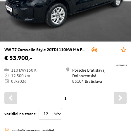
VW T7 Caravelle Style 20TDI 110kW M6 FWD LR
€ 53.900,-
8101/4925
110 kW/150 K
Porsche Bratislava,
12.500 km
Dolnozemská
03/2026
85104 Bratislava
1
vozidiel na strane
vytlačiť zoznam vozidiel