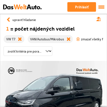
Das
Welt
Auto.
Prihlásiť
upraviť hľadanie
1
= počet nájdených vozidiel
VW T7
VAN/Autobus/Mikrobus
zmazať všetky filt