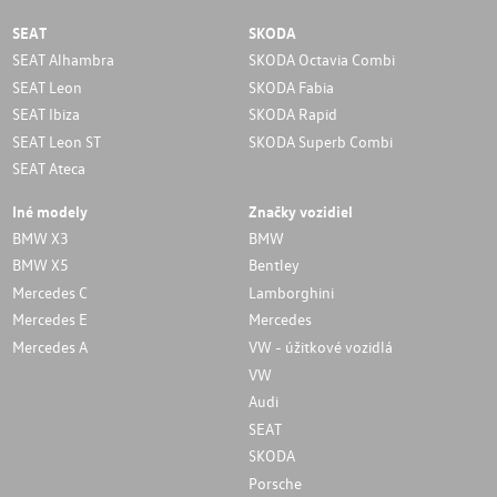
SEAT
SKODA
SEAT Alhambra
SKODA Octavia Combi
SEAT Leon
SKODA Fabia
SEAT Ibiza
SKODA Rapid
SEAT Leon ST
SKODA Superb Combi
SEAT Ateca
Iné modely
Značky vozidiel
BMW X3
BMW
BMW X5
Bentley
Mercedes C
Lamborghini
Mercedes E
Mercedes
Mercedes A
VW - úžitkové vozidlá
VW
Audi
SEAT
SKODA
Porsche