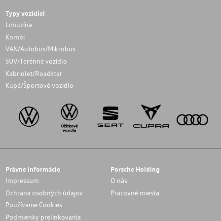
Typy vozidiel
Limuzína
Kombi
VAN/Autobus/Mikrobus
SUV/Terénne vozidlo
Kabriolet/Roadster
Kupé/Športové vozidlo
Právne informácie
Porsche Holding
Impressum
O nás
Ochrana osobných údajov
Pracovné miesta
Používanie Cookies
Podmienky prelinkovania