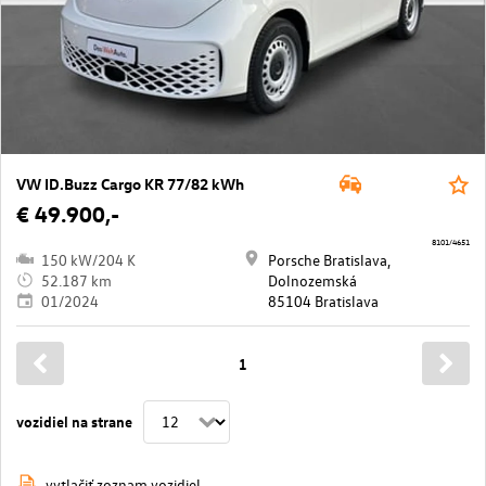
VW ID.Buzz Cargo KR 77/82 kWh
€ 49.900,-
8101/4651
150 kW/204 K
Porsche Bratislava,
52.187 km
Dolnozemská
01/2024
85104 Bratislava
1
vozidiel na strane
vytlačiť zoznam vozidiel