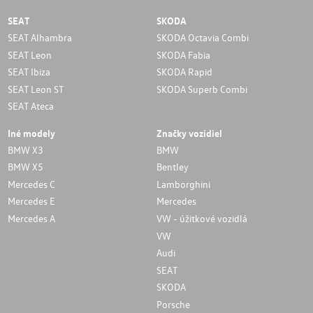
SEAT
SKODA
SEAT Alhambra
SKODA Octavia Combi
SEAT Leon
SKODA Fabia
SEAT Ibiza
SKODA Rapid
SEAT Leon ST
SKODA Superb Combi
SEAT Ateca
Iné modely
Značky vozidiel
BMW X3
BMW
BMW X5
Bentley
Mercedes C
Lamborghini
Mercedes E
Mercedes
Mercedes A
VW - úžitkové vozidlá
VW
Audi
SEAT
SKODA
Porsche