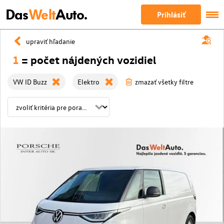
Das
Welt
Auto.
Prihlásiť
upraviť hľadanie
1
= počet nájdených vozidiel
VW ID Buzz
Elektro
zmazať všetky filtre