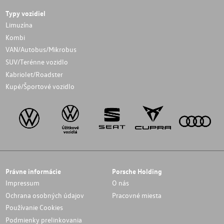
Typy vozidiel
Limuzína
Kombi
VAN/Autobus/Mikrobus
SUV/Terénne vozidlo
Kabriolet/Roadster
Kupé/Športové vozidlo
Právne informácie
Porsche Holding
Impressum
O nás
Ochrana osobných údajov
Pracovné miesta
Používanie Cookies
Podmienky prelinkovania