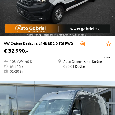
VW Crafter Dodavka L4H3 35 2,0 TDI FWD
€ 32.990,-
8138/49
103 kW/140 K
Auto Gábriel, s.r.o. Košice
64.245 km
040 01 Košice
01/2024