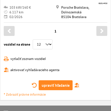
8101/4915
103 kW/140 K
Porsche Bratislava,
6.117 km
Dolnozemská
02/2026
85104 Bratislava
1
vozidiel na strane
vytlačiť zoznam vozidiel
aktivovať vyhľadávacieho agenta
upraviť hľadanie
* Zobraziť právne informácie