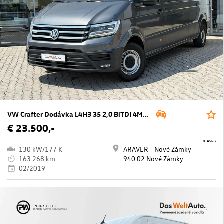
VW Crafter Dodávka L4H3 35 2,0 BiTDI 4MOT
€ 23.500,-
8145/67
130 kW/177 K
ARAVER - Nové Zámky
163.268 km
940 02 Nové Zámky
02/2019