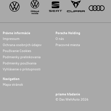
Právne informácie
Porsche Holding
Impressum
O nás
Ochrana osobných údajov
Pracovné miesta
Používanie Cookies
Podmienky prelinkovania
Podmienky používania
Vyhlásenie o prístupnosti
Navigation
Mapa stránok
priame hľadanie
© Das WeltAuto 2026