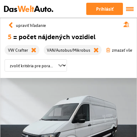
Das
Welt
Auto.
Prihlásiť
upraviť hľadanie
5
= počet nájdených vozidiel
VW Crafter
VAN/Autobus/Mikrobus
zmazať všetky 