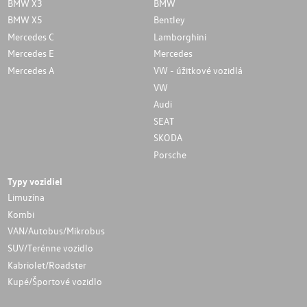
BMW X3
BMW
BMW X5
Bentley
Mercedes C
Lamborghini
Mercedes E
Mercedes
Mercedes A
VW - úžitkové vozidlá
VW
Audi
SEAT
SKODA
Porsche
Typy vozidiel
Limuzína
Kombi
VAN/Autobus/Mikrobus
SUV/Terénne vozidlo
Kabriolet/Roadster
Kupé/Športové vozidlo