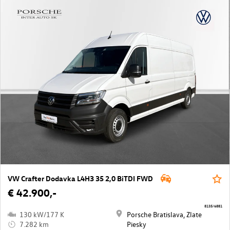
VW Crafter Dodavka L4H3 35 2,0 BiTDI FWD
€ 42.900,-
8135/6881
130 kW/177 K
Porsche Bratislava, Zlate
7.282 km
Piesky