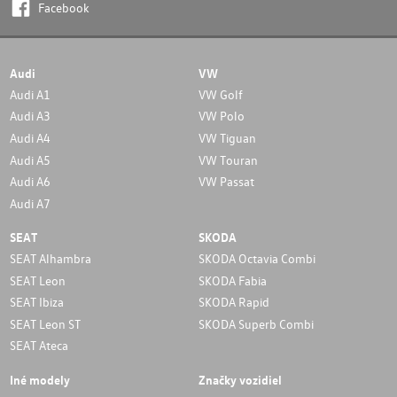
Facebook
Audi
VW
Audi A1
VW Golf
Audi A3
VW Polo
Audi A4
VW Tiguan
Audi A5
VW Touran
Audi A6
VW Passat
Audi A7
SEAT
SKODA
SEAT Alhambra
SKODA Octavia Combi
SEAT Leon
SKODA Fabia
SEAT Ibiza
SKODA Rapid
SEAT Leon ST
SKODA Superb Combi
SEAT Ateca
Iné modely
Značky vozidiel