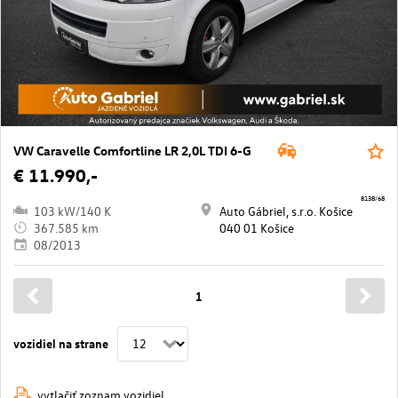
VW Caravelle Comfortline LR 2,0L TDI 6-G
€ 11.990,-
8138/68
103 kW/140 K
Auto Gábriel, s.r.o. Košice
367.585 km
040 01 Košice
08/2013
1
vozidiel na strane
vytlačiť zoznam vozidiel