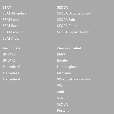
SEAT
SKODA
SEAT Alhambra
SKODA Octavia Combi
SEAT Leon
SKODA Fabia
SEAT Ibiza
SKODA Rapid
SEAT Leon ST
SKODA Superb Combi
SEAT Ateca
Iné modely
Značky vozidiel
BMW X3
BMW
BMW X5
Bentley
Mercedes C
Lamborghini
Mercedes E
Mercedes
Mercedes A
VW - úžitkové vozidlá
VW
Audi
SEAT
SKODA
Porsche