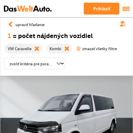
Das
Welt
Auto.
Prihlásiť
upraviť hľadanie
1
= počet nájdených vozidiel
VW Caravelle
Kombi
zmazať všetky filtre