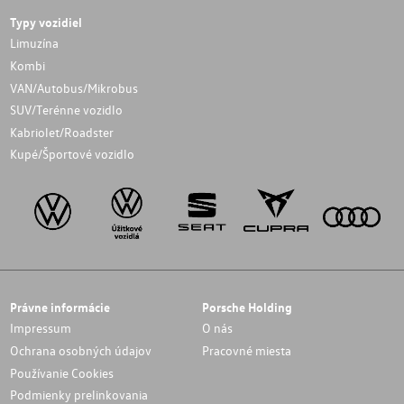
Typy vozidiel
Limuzína
Kombi
VAN/Autobus/Mikrobus
SUV/Terénne vozidlo
Kabriolet/Roadster
Kupé/Športové vozidlo
Právne informácie
Porsche Holding
Impressum
O nás
Ochrana osobných údajov
Pracovné miesta
Používanie Cookies
Podmienky prelinkovania