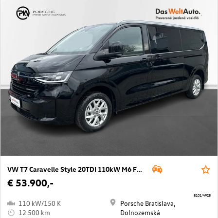
VW T7 Caravelle Style 20TDI 110kW M6 FWD LR
€ 53.900,-
8101/4925
110 kW/150 K
Porsche Bratislava,
12.500 km
Dolnozemská