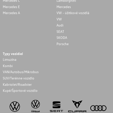
Mercedes C
Lamborghini
Mercedes E
Mercedes
Mercedes A
VW - úžitkové vozidlá
VW
Audi
SEAT
SKODA
Porsche
Typy vozidiel
Limuzína
Kombi
VAN/Autobus/Mikrobus
SUV/Terénne vozidlo
Kabriolet/Roadster
Kupé/Športové vozidlo