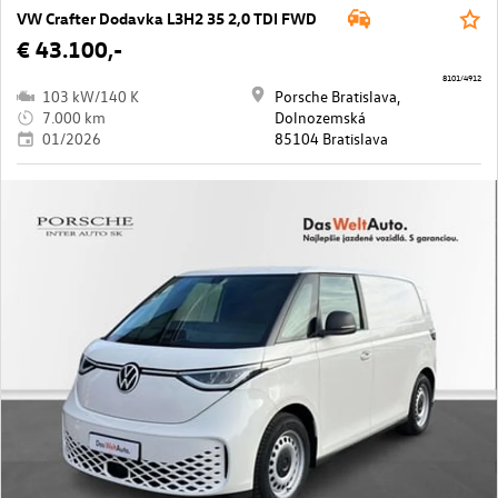
VW Crafter Dodavka L3H2 35 2,0 TDI FWD
€ 43.100,-
8101/4912
103 kW/140 K
Porsche Bratislava,
7.000 km
Dolnozemská
01/2026
85104 Bratislava