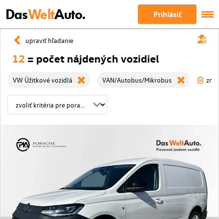
Das
Welt
Auto.
Prihlásiť
upraviť hľadanie
12
= počet nájdených vozidiel
VW Úžitkové vozidlá
VAN/Autobus/Mikrobus
zmaz