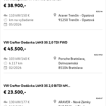
€ 38.900,-
8131/44
110 kW/150 K
Araver Trenčín - Opatová
km na vyžiadanie
91250 Trenčín - Opatová
05/2026
VW Crafter Dodavka L4H3 35 2,0 TDI FWD
€ 45.500,-
8101/4915
103 kW/140 K
Porsche Bratislava,
6.117 km
Dolnozemská
02/2026
85104 Bratislava
VW Crafter Dodávka L4H3 35 2,0 BiTDI 4MOT
€ 23.500,-
8145/67
130 kW/177 K
ARAVER - Nové Zámky