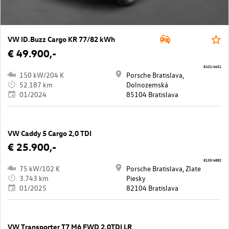
VW ID.Buzz Cargo KR 77/82 kWh
€ 49.900,-
8101/4651
150 kW/204 K
Porsche Bratislava,
52.187 km
Dolnozemská
01/2024
85104 Bratislava
VW Caddy 5 Cargo 2,0 TDI
€ 25.900,-
8135/6882
75 kW/102 K
Porsche Bratislava, Zlate
3.743 km
Piesky
01/2025
82104 Bratislava
VW Transporter T7 M6 FWD 2.0TDI LR