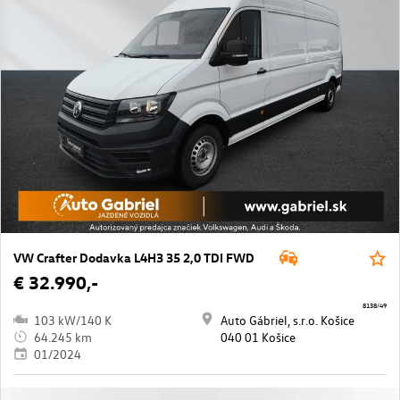
VW Crafter Dodavka L4H3 35 2,0 TDI FWD
€ 32.990,-
8138/49
103 kW/140 K
Auto Gábriel, s.r.o. Košice
64.245 km
040 01 Košice
01/2024