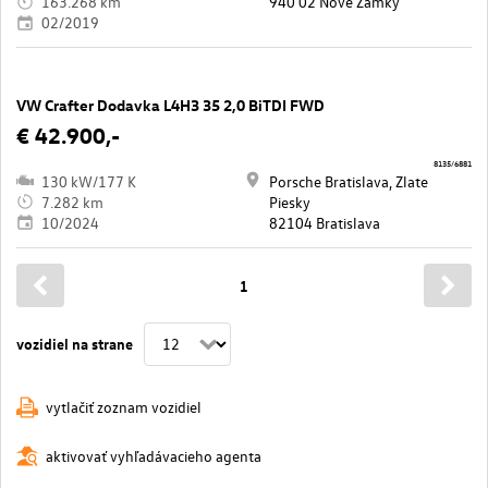
163.268 km
940 02 Nové Zámky
02/2019
VW Crafter Dodavka L4H3 35 2,0 BiTDI FWD
€ 42.900,-
8135/6881
130 kW/177 K
Porsche Bratislava, Zlate
7.282 km
Piesky
10/2024
82104 Bratislava
1
vozidiel na strane
vytlačiť zoznam vozidiel
aktivovať vyhľadávacieho agenta