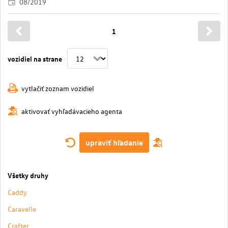
08/2019
1
vozidiel na strane
vytlačiť zoznam vozidiel
aktivovať vyhľadávacieho agenta
upraviť hľadanie
Všetky druhy
Caddy
Caravelle
Crafter