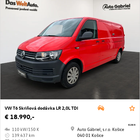
VW T6 Skriňová dodávka LR 2,0L TDI
€ 18.990,-
8138/8
110 kW/150 K
Auto Gábriel, s.r.o. Košice
139.437 km
040 01 Košice