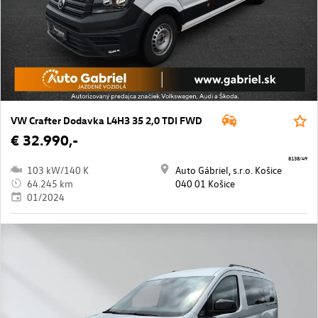
VW Crafter Dodavka L4H3 35 2,0 TDI FWD
€ 32.990,-
8138/49
103 kW/140 K
Auto Gábriel, s.r.o. Košice
64.245 km
040 01 Košice
01/2024