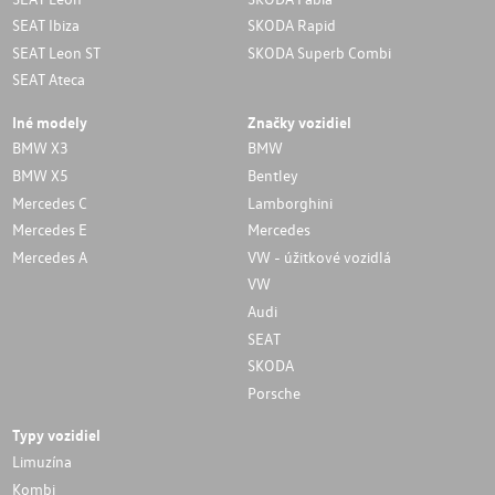
SEAT Ibiza
SKODA Rapid
SEAT Leon ST
SKODA Superb Combi
SEAT Ateca
Iné modely
Značky vozidiel
BMW X3
BMW
BMW X5
Bentley
Mercedes C
Lamborghini
Mercedes E
Mercedes
Mercedes A
VW - úžitkové vozidlá
VW
Audi
SEAT
SKODA
Porsche
Typy vozidiel
Limuzína
Kombi