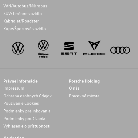
VAN/Autobus/Mikrobus
SUV/Terénne vozidlo
Kabriolet/Roadster
Kupé/Športové vozidlo
Právne informácie
Porsche Holding
Impressum
O nás
Ochrana osobných údajov
Pracovné miesta
Používanie Cookies
Podmienky prelinkovania
Podmienky používania
Vyhlásenie o prístupnosti
Navigation