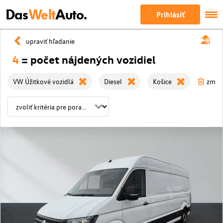
Das
Welt
Auto.
Prihlásiť
upraviť hľadanie
4
= počet nájdených vozidiel
VW Úžitkové vozidlá
Diesel
Košice
zmaza