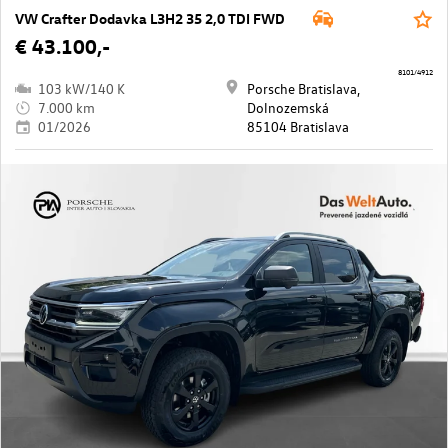
VW Crafter Dodavka L3H2 35 2,0 TDI FWD
€ 43.100,-
8101/4912
103 kW/140 K
Porsche Bratislava,
7.000 km
Dolnozemská
01/2026
85104 Bratislava