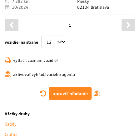
7.282 km
Piesky
10/2024
82104 Bratislava
1
vozidiel na strane
vytlačiť zoznam vozidiel
aktivovať vyhľadávacieho agenta
upraviť hľadanie
Všetky druhy
Caddy
Crafter