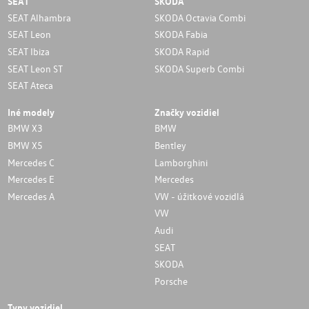
SEAT
SKODA
SEAT Alhambra
SKODA Octavia Combi
SEAT Leon
SKODA Fabia
SEAT Ibiza
SKODA Rapid
SEAT Leon ST
SKODA Superb Combi
SEAT Ateca
Iné modely
Značky vozidiel
BMW X3
BMW
BMW X5
Bentley
Mercedes C
Lamborghini
Mercedes E
Mercedes
Mercedes A
VW - úžitkové vozidlá
VW
Audi
SEAT
SKODA
Porsche
Typy vozidiel