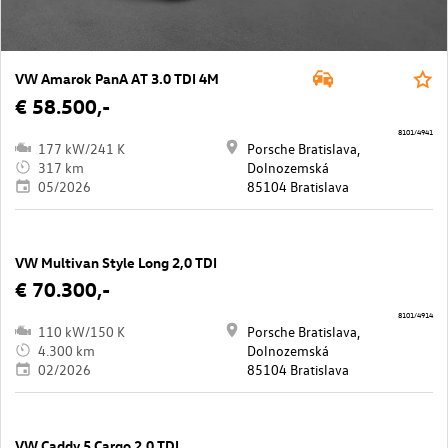
VW Amarok PanA AT 3.0 TDI 4M
€ 58.500,-
8101/4941
177 kW/241 K
Porsche Bratislava,
317 km
Dolnozemská
05/2026
85104 Bratislava
VW Multivan Style Long 2,0 TDI
€ 70.300,-
8101/4914
110 kW/150 K
Porsche Bratislava,
4.300 km
Dolnozemská
02/2026
85104 Bratislava
VW Caddy 5 Cargo 2,0 TDI