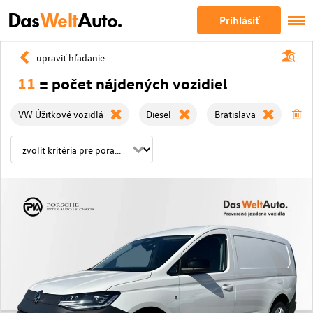
Das
Welt
Auto.
Prihlásiť
upraviť hľadanie
11
= počet nájdených vozidiel
VW Úžitkové vozidlá
Diesel
Bratislava
zm