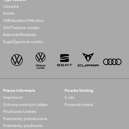
Limuzína
Kombi
VAN/Autobus/Mikrobus
SUV/Terénne vozidlo
Kabriolet/Roadster
Kupé/Športové vozidlo
Právne informácie
Porsche Holding
Impressum
O nás
Ochrana osobných údajov
Pracovné miesta
Používanie Cookies
Podmienky prelinkovania
Podmienky používania