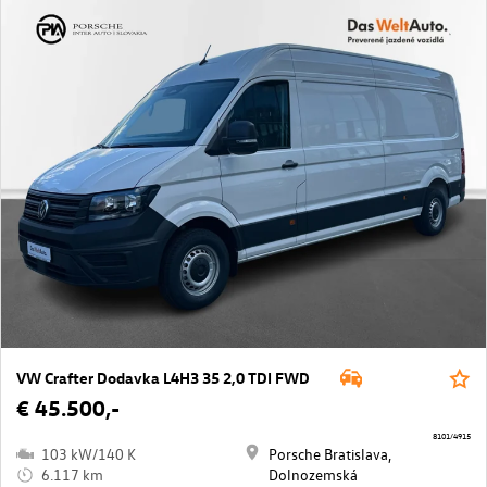
VW Crafter Dodavka L4H3 35 2,0 TDI FWD
€ 45.500,-
8101/4915
103 kW/140 K
Porsche Bratislava,
6.117 km
Dolnozemská