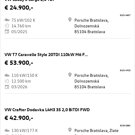
€ 24.900,-
8101/4857
75 kW/102 K
Porsche Bratislava,
14.760 km
Dolnozemská
05/2025
85104 Bratislava
VW T7 Caravelle Style 20TDI 110kW M6 FWD LR
€ 53.900,-
8101/4925
110 kW/150 K
Porsche Bratislava,
12.500 km
Dolnozemská
03/2026
85104 Bratislava
VW Crafter Dodavka L4H3 35 2,0 BiTDI FWD
€ 42.900,-
8135/6881
130 kW/177 K
Porsche Bratislava, Zlate